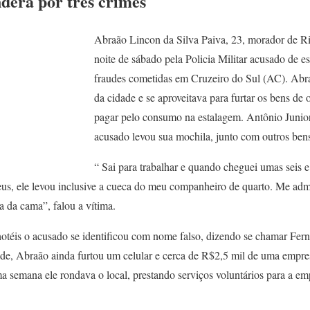
derá por três crimes
Abraão Lincon da Silva Paiva, 23, morador de R
noite de sábado pela Policia Militar acusado de est
fraudes cometidas em Cruzeiro do Sul (AC). Abr
da cidade e se aproveitava para furtar os bens de
pagar pelo consumo na estalagem. Antônio Junior
acusado levou sua mochila, junto com outros ben
“ Sai para trabalhar e quando cheguei umas seis e
eus, ele levou inclusive a cueca do meu companheiro de quarto. Me admi
 da cama”, falou a vítima.
téis o acusado se identificou com nome falso, dizendo se chamar Fer
ade, Abraão ainda furtou um celular e cerca de R$2,5 mil de uma empres
a semana ele rondava o local, prestando serviços voluntários para a em