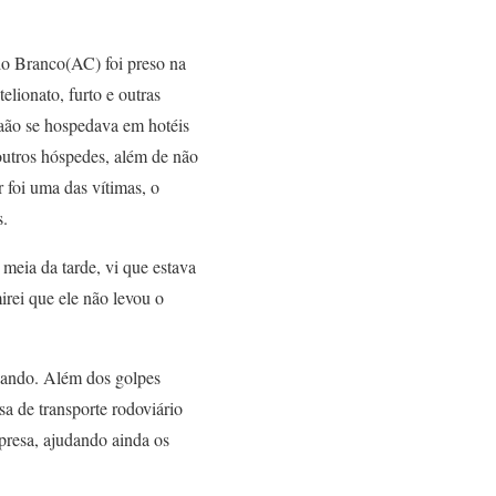
io Branco(AC) foi preso na
elionato, furto e outras
aão se hospedava em hotéis
 outros hóspedes, além de não
 foi uma das vítimas, o
s.
 meia da tarde, vi que estava
rei que ele não levou o
nando. Além dos golpes
a de transporte rodoviário
presa, ajudando ainda os