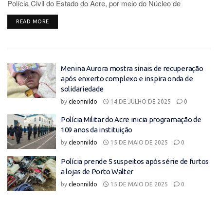
Polícia Civil do Estado do Acre, por meio do Núcleo de
Investigação Criminal (NEIC) e do Núcleo Especializado de
DETAILS
READ MORE
Repressão...
Menina Aurora mostra sinais de recuperação
após enxerto complexo e inspira onda de
solidariedade
by
cleonnildo
14 DE JULHO DE 2025
0
Polícia Militar do Acre inicia programação de
109 anos da instituição
by
cleonnildo
15 DE MAIO DE 2025
0
Polícia prende 5 suspeitos após série de furtos
a lojas de Porto Walter
by
cleonnildo
15 DE MAIO DE 2025
0