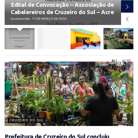
Edital de Convocação – Associação de
Cabelereiros de Cruzeiro do Sul – Acre
by
cleonnildo
11 DE MARÇO DE 2026
ALL
ACRE
CRUZEIRO DO SUL
Prefeitura de Cruzeiro do Sul concluiu