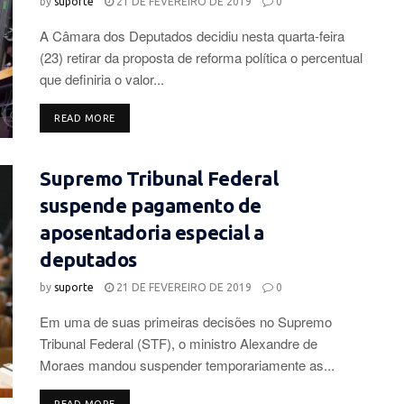
by
suporte
21 DE FEVEREIRO DE 2019
0
A Câmara dos Deputados decidiu nesta quarta-feira
(23) retirar da proposta de reforma política o percentual
que definiria o valor...
DETAILS
READ MORE
Supremo Tribunal Federal
suspende pagamento de
aposentadoria especial a
deputados
by
suporte
21 DE FEVEREIRO DE 2019
0
Em uma de suas primeiras decisões no Supremo
Tribunal Federal (STF), o ministro Alexandre de
Moraes mandou suspender temporariamente as...
DETAILS