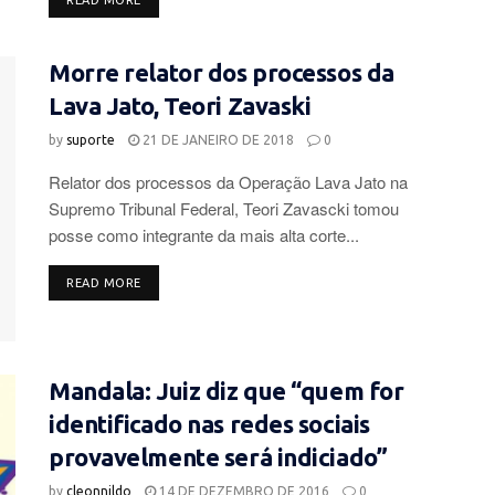
READ MORE
Morre relator dos processos da
Lava Jato, Teori Zavaski
by
suporte
21 DE JANEIRO DE 2018
0
Relator dos processos da Operação Lava Jato na
Supremo Tribunal Federal, Teori Zavascki tomou
posse como integrante da mais alta corte...
DETAILS
READ MORE
Mandala: Juiz diz que “quem for
identificado nas redes sociais
provavelmente será indiciado”
by
cleonnildo
14 DE DEZEMBRO DE 2016
0