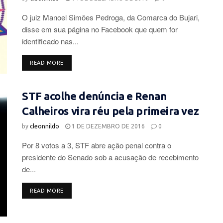
O juiz Manoel Simões Pedroga, da Comarca do Bujari,
disse em sua página no Facebook que quem for
identificado nas...
DETAILS
READ MORE
STF acolhe denúncia e Renan
Calheiros vira réu pela primeira vez
by
cleonnildo
1 DE DEZEMBRO DE 2016
0
Por 8 votos a 3, STF abre ação penal contra o
presidente do Senado sob a acusação de recebimento
de...
DETAILS
READ MORE