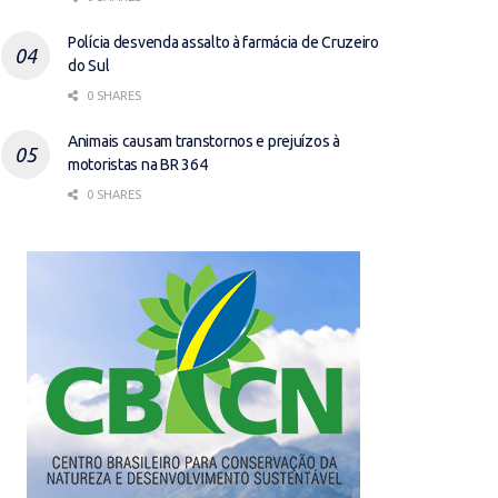
Polícia desvenda assalto à farmácia de Cruzeiro
do Sul
0 SHARES
Animais causam transtornos e prejuízos à
motoristas na BR 364
0 SHARES