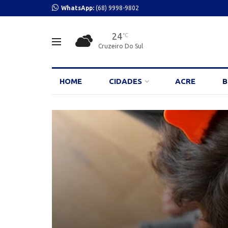
WhatsApp:
(68) 9998-9802
24
°C
Cruzeiro Do Sul
HOME
CIDADES
ACRE
B