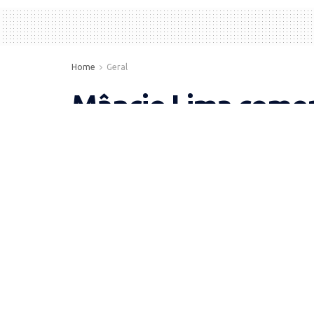
Home
Geral
Mâncio Lima comem
em homenagem a S
by
cleonnildo
23 de janeiro de 2012
in
Geral
,
M
Cerca de três mil pes
em Mâncio Lima, re
homenageia o santo cat