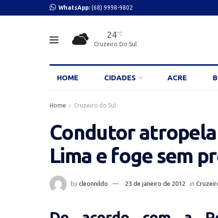
WhatsApp:
(68) 9998-9802
24
°C
Cruzeiro Do Sul
HOME
CIDADES
ACRE
B
Home
Cruzeiro do Sul
Condutor atropela
Lima e foge sem pr
by
cleonnildo
23 de janeiro de 2012
in
Cruzeir
De acordo com a Pol