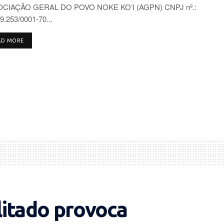
CIAÇÃO GERAL DO POVO NOKE KO’I (AGPN) CNPJ nº.:
9.253/0001-70...
DETAILS
AD MORE
litado provoca