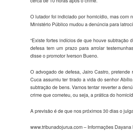
cerca de 10 horas após o crime.
O lutador foi indiciado por homicídio, mas com 
Ministério Público mudou a denúncia para latroc
“Existe fortes indícios de que houve subtração 
defesa tem um prazo para arrolar testemunha
disse o promotor Iverson Bueno.
O advogado de defesa, Jairo Castro, pretende re
Cuca assumiu ter tirado a vida do senhor Abíli
subtração de bens. Vamos tentar reverter a denú
crime que cometeu, ou seja, a prática do homicí
A previsão é de que nos próximos 30 dias o julg
www.tribunadojurua.com – Informações Dayana