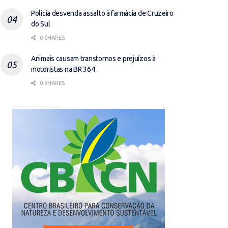
Polícia desvenda assalto à farmácia de Cruzeiro
do Sul
0 SHARES
Animais causam transtornos e prejuízos à
motoristas na BR 364
0 SHARES