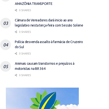
AMAZÔNIA TRANSPORTE
0 SHARES
Câmara de Vereadores dará inicio ao ano
legislativo nesta terça-feira com Sessão Solene
0 SHARES
Polícia desvenda assalto à farmácia de Cruzeiro
do Sul
0 SHARES
Animais causam transtornos e prejuízos à
motoristas na BR 364
0 SHARES