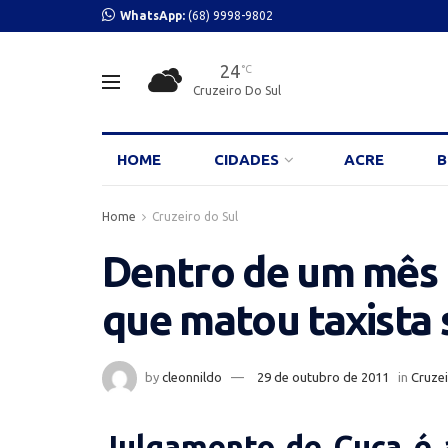
WhatsApp:
(68) 9998-9802
24
°C
Cruzeiro Do Sul
HOME
CIDADES
ACRE
B
Home
Cruzeiro do Sul
Dentro de um mês lu
que matou taxista 
by
cleonnildo
29 de outubro de 2011
in
Cruzei
Julgamento de Cuca é 