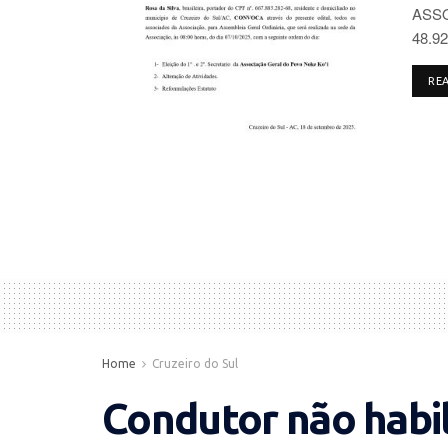
ASSO
48.92
RE
Home
Cruzeiro do Sul
Condutor não habi