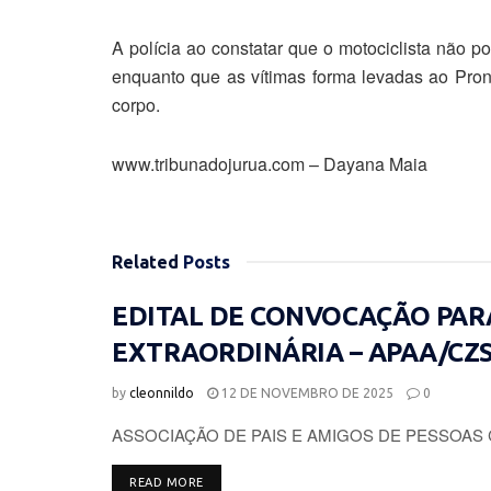
A polícia ao constatar que o motociclista não p
enquanto que as vítimas forma levadas ao Pront
corpo.
www.tribunadojurua.com – Dayana Maia
Related
Posts
EDITAL DE CONVOCAÇÃO PAR
EXTRAORDINÁRIA – APAA/CZ
by
cleonnildo
12 DE NOVEMBRO DE 2025
0
ASSOCIAÇÃO DE PAIS E AMIGOS DE PESSOAS 
DETAILS
READ MORE