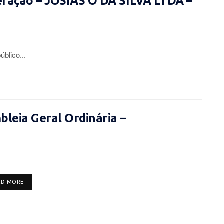
eração – JOSIAS O DA SILVA LTDA –
lico...
leia Geral Ordinária –
DETAILS
AD MORE