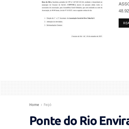
ASSO
48.92
RE
Home
Feijó
Ponte do Rio Envira