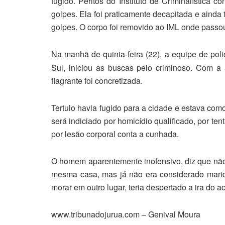
fugido. Peritos do Instituto de Criminalística 
golpes. Ela foi praticamente decapitada e ainda
golpes. O corpo foi removido ao IML onde passo
Na manhã de quinta-feira (22), a equipe de pol
Sul, iniciou as buscas pelo criminoso. Com a
flagrante foi concretizada.
Tertulo havia fugido para a cidade e estava com
será indiciado por homicídio qualificado, por te
por lesão corporal conta a cunhada.
O homem aparentemente inofensivo, diz que não
mesma casa, mas já não era considerado marid
morar em outro lugar, teria despertado a ira do
www.tribunadojurua.com – Genival Moura