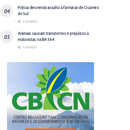
Polícia desvenda assalto à farmácia de Cruzeiro
do Sul
0 SHARES
Animais causam transtornos e prejuízos à
motoristas na BR 364
0 SHARES