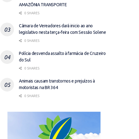
AMAZÔNIA TRANSPORTE
0 SHARES
Câmara de Vereadores dará inicio ao ano
legislativo nesta terça-feira com Sessão Solene
0 SHARES
Polícia desvenda assalto à farmácia de Cruzeiro
do Sul
0 SHARES
Animais causam transtornos e prejuízos à
motoristas na BR 364
0 SHARES