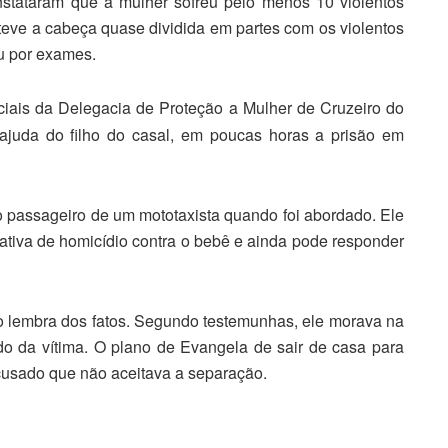
constataram que a mulher sofreu pelo menos 10 violentos
 teve a cabeça quase dividida em partes com os violentos
u por exames.
iciais da Delegacia de Proteção a Mulher de Cruzeiro do
 ajuda do filho do casal, em poucas horas a prisão em
o passageiro de um mototaxista quando foi abordado. Ele
ntativa de homicídio contra o bebê e ainda pode responder
 lembra dos fatos. Segundo testemunhas, ele morava na
o da vítima. O plano de Evangela de sair de casa para
 acusado que não aceitava a separação.