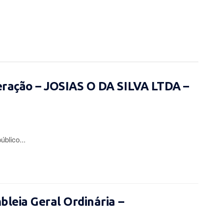
eração – JOSIAS O DA SILVA LTDA –
lico...
leia Geral Ordinária –