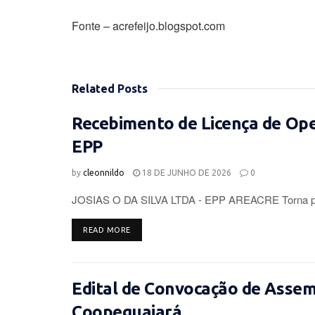
Fonte – acrefeijo.blogspot.com
Related
Posts
Recebimento de Licença de Op
EPP
by
cleonnildo
18 DE JUNHO DE 2026
0
JOSIAS O DA SILVA LTDA - EPP AREACRE Torna púb
DETAILS
READ MORE
Edital de Convocação de Assemb
Coopeguajará