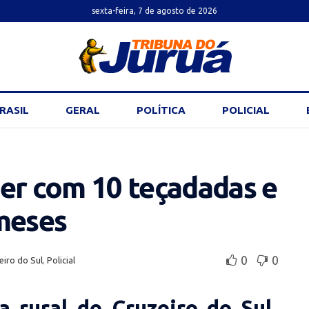
sexta-feira, 7 de agosto de 2026
RASIL
GERAL
POLÍTICA
POLICIAL
r com 10 teçadadas e
 meses
0
0
eiro do Sul
,
Policial
 rural de Cruzeiro do Sul.