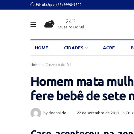
WhatsApp:
(68) 9998-9802
24
°C
Cruzeiro Do Sul
HOME
CIDADES
ACRE
B
Home
Cruzeiro do Sul
Homem mata mulhe
fere bebê de sete
by
cleonnildo
22 de setembro de 2011
in
Cruz
Caso aconteceu na zona