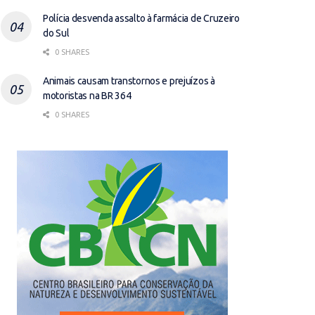
Polícia desvenda assalto à farmácia de Cruzeiro
do Sul
0 SHARES
Animais causam transtornos e prejuízos à
motoristas na BR 364
0 SHARES