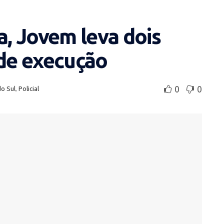
a, Jovem leva dois
 de execução
0
0
do Sul
,
Policial