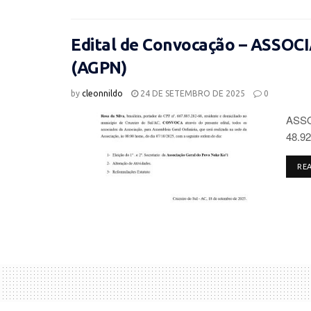
Edital de Convocação – ASSO
(AGPN)
by
cleonnildo
24 DE SETEMBRO DE 2025
0
ASSO
48.92
RE