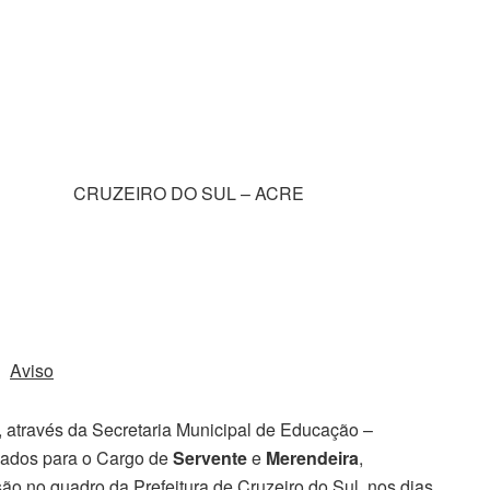
 CRUZEIRO DO SUL – ACRE
Aviso
e, através da Secretaria Municipal de Educação –
nados para o Cargo de
Servente
e
Merendeira
,
ão no quadro da Prefeitura de Cruzeiro do Sul, nos dias