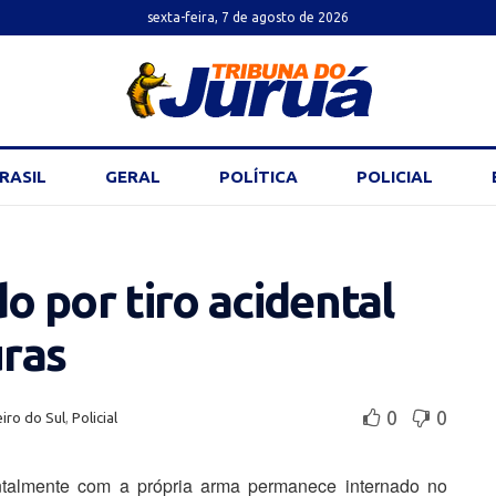
sexta-feira, 7 de agosto de 2026
RASIL
GERAL
POLÍTICA
POLICIAL
do por tiro acidental
ras
0
0
iro do Sul
,
Policial
talmente com a própria arma permanece internado no