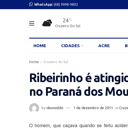
WhatsApp:
(68) 9998-9802
24
°C
Cruzeiro Do Sul
HOME
CIDADES
ACRE
B
Home
Cruzeiro do Sul
Ribeirinho é atingi
no Paraná dos Mou
by
cleonnildo
1 de dezembro de 2011
in
Cruze
O homem, que caçava quando se feriu aciden