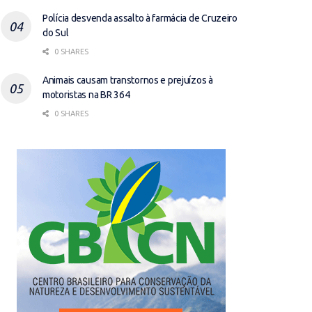
Polícia desvenda assalto à farmácia de Cruzeiro
do Sul
0 SHARES
Animais causam transtornos e prejuízos à
motoristas na BR 364
0 SHARES