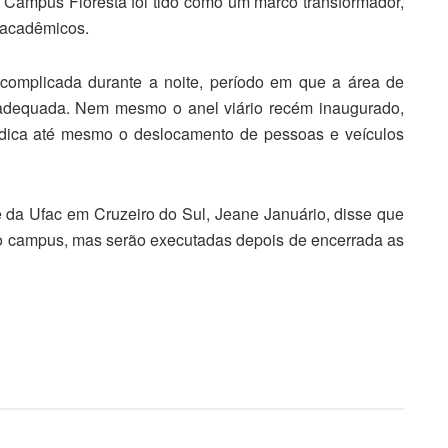
o Campus Floresta foi tido como um marco transformador,
s acadêmicos.
complicada durante a noite, período em que a área de
adequada. Nem mesmo o anel viário recém inaugurado,
udica até mesmo o deslocamento de pessoas e veículos
 da Ufac em Cruzeiro do Sul, Jeane Januário, disse que
 do campus, mas serão executadas depois de encerrada as