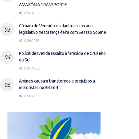
AMAZÔNIA TRANSPORTE
0 SHARES
Câmara de Vereadores dará inicio ao ano
legislativo nesta terça-feira com Sessão Solene
0 SHARES
Polícia desvenda assalto à farmácia de Cruzeiro
do Sul
0 SHARES
Animais causam transtornos e prejuízos à
motoristas na BR 364
0 SHARES