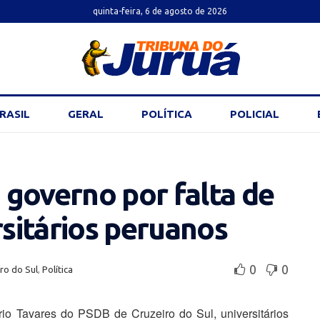
quinta-feira, 6 de agosto de 2026
RASIL
GERAL
POLÍTICA
POLICIAL
governo por falta de
rsitários peruanos
0
0
ro do Sul
,
Política
o Tavares do PSDB de Cruzeiro do Sul, universitários