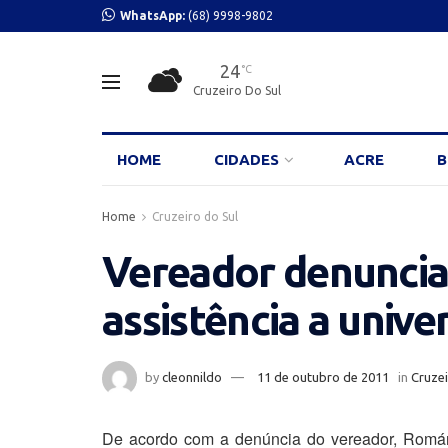
WhatsApp:
(68) 9998-9802
24
°C
Cruzeiro Do Sul
HOME
CIDADES
ACRE
B
Home
Cruzeiro do Sul
Vereador denuncia 
assistência a unive
by
cleonnildo
11 de outubro de 2011
in
Cruzei
De acordo com a denúncia do vereador, Romári