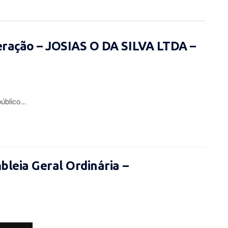
eração – JOSIAS O DA SILVA LTDA –
lico...
leia Geral Ordinária –