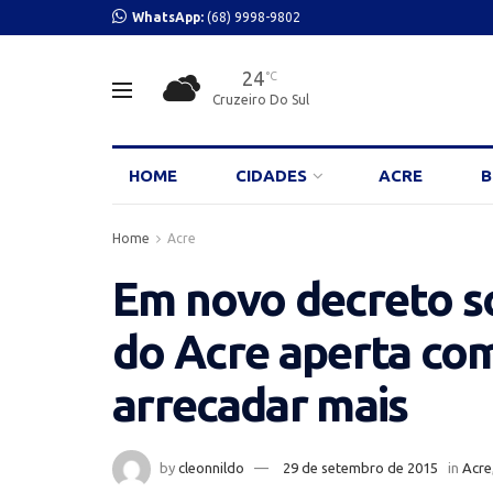
WhatsApp:
(68) 9998-9802
24
°C
Cruzeiro Do Sul
HOME
CIDADES
ACRE
B
Home
Acre
Em novo decreto s
do Acre aperta co
arrecadar mais
by
cleonnildo
29 de setembro de 2015
in
Acre