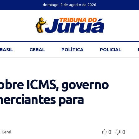
domingo, 9 de agosto de 2026
RASIL
GERAL
POLÍTICA
POLICIAL
obre ICMS, governo
merciantes para
0
0
,
Geral