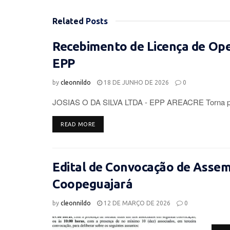
Related
Posts
Recebimento de Licença de Op
EPP
by
cleonnildo
18 DE JUNHO DE 2026
0
JOSIAS O DA SILVA LTDA - EPP AREACRE Torna púb
DETAILS
READ MORE
Edital de Convocação de Assemb
Coopeguajará
by
cleonnildo
12 DE MARÇO DE 2026
0