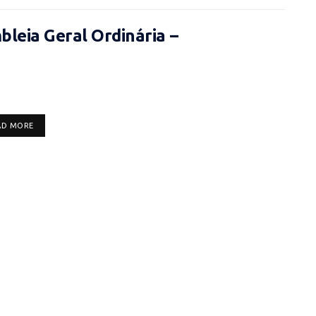
leia Geral Ordinária –
DETAILS
AD MORE