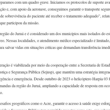
paramos com um quadro grave. Iniciamos os protocolos de suporte ava
ação e, com apoio da aeronave, conseguimos garantir o transporte segur
 de sobrevivência do paciente até receber o tratamento adequado”, relat
ue participou da missão.
a região do Juruá e é considerado um dos municípios mais isolados do e
reo. Nessas localidades, o atendimento médico especializado é limitado,
a salvar vidas em situações críticas que demandam transferência imedia
eração é viabilizada por meio da cooperação entre a Secretaria de Est
Justiça e Segurança Pública (Sejusp), que mantêm uma estratégia integr
gência e emergência. Desde outubro de 2023 o helicóptero Harpia 03 fo
demandas da região do Juruá, ampliando a capacidade de resposta em oco
o.
afios geográficos como o Acre, garantir o acesso à saúde exige esforç