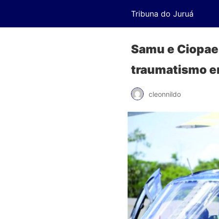
Tribuna do Juruá
Samu e Ciopaer
traumatismo e
cleonnildo