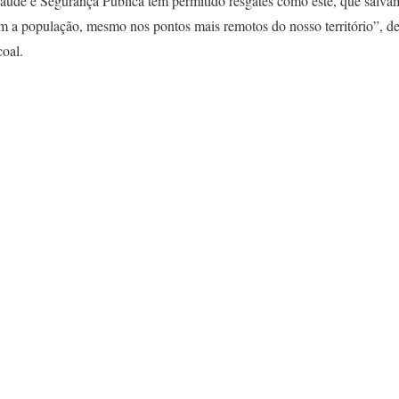
 Saúde e Segurança Pública tem permitido resgates como este, que salv
a população, mesmo nos pontos mais remotos do nosso território”, des
oal.