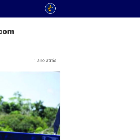
 com
1 ano atrás