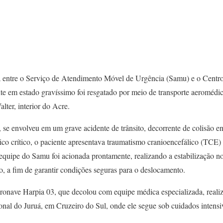
 entre o Serviço de Atendimento Móvel de Urgência (Samu) e o Centr
te em estado gravíssimo foi resgatado por meio de transporte aeroméd
lter, interior do Acre.
 se envolveu em um grave acidente de trânsito, decorrente de colisão e
co crítico, o paciente apresentava traumatismo cranioencefálico (TCE)
 equipe do Samu foi acionada prontamente, realizando a estabilização n
, a fim de garantir condições seguras para o deslocamento.
onave Harpia 03, que decolou com equipe médica especializada, realiz
onal do Juruá, em Cruzeiro do Sul, onde ele segue sob cuidados intensi