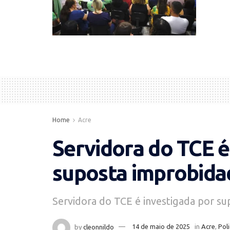
Home
Acre
Servidora do TCE é
suposta improbida
Servidora do TCE é investigada por su
by
cleonnildo
14 de maio de 2025
in
Acre
,
Poli