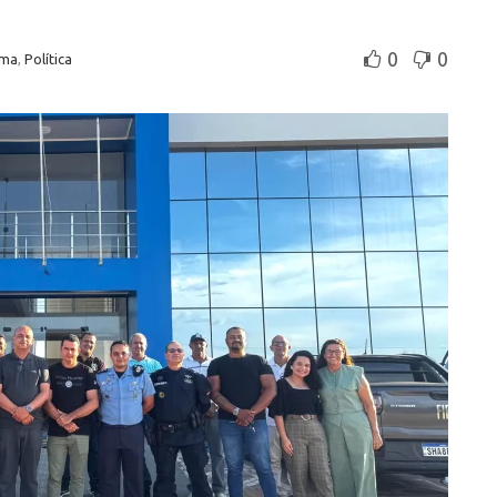
0
0
ima
,
Política