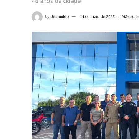
48 anos da cidade
by
cleonnildo
14 de maio de 2025
in
Mâncio L