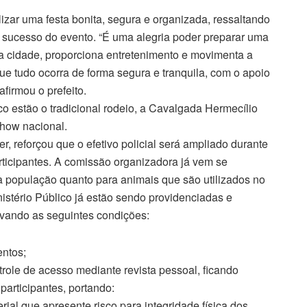
lizar uma festa bonita, segura e organizada, ressaltando
 sucesso do evento. “É uma alegria poder preparar uma
sa cidade, proporciona entretenimento e movimenta a
e tudo ocorra de forma segura e tranquila, com o apoio
firmou o prefeito.
co estão o tradicional rodeio, a Cavalgada Hermecílio
show nacional.
r, reforçou que o efetivo policial será ampliado durante
articipantes. A comissão organizadora já vem se
a população quanto para animais que são utilizados no
istério Público já estão sendo providenciadas e
rvando as seguintes condições:
entos;
trole de acesso mediante revista pessoal, ficando
articipantes, portando:
ial que apresente risco para integridade física dos