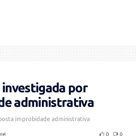
 investigada por
de administrativa
posta improbidade administrativa
0
0
cial