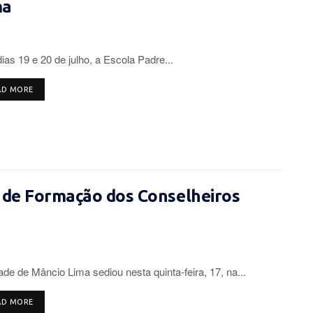
ma
ias 19 e 20 de julho, a Escola Padre...
DETAILS
AD MORE
 de Formação dos Conselheiros
ade de Mâncio Lima sediou nesta quinta-feira, 17, na...
DETAILS
AD MORE