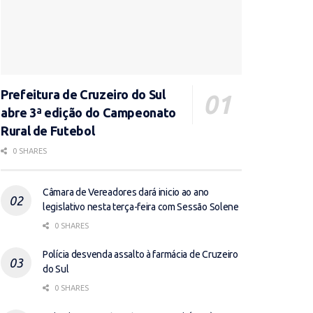
Prefeitura de Cruzeiro do Sul
abre 3ª edição do Campeonato
Rural de Futebol
0 SHARES
Câmara de Vereadores dará inicio ao ano
legislativo nesta terça-feira com Sessão Solene
0 SHARES
Polícia desvenda assalto à farmácia de Cruzeiro
do Sul
0 SHARES