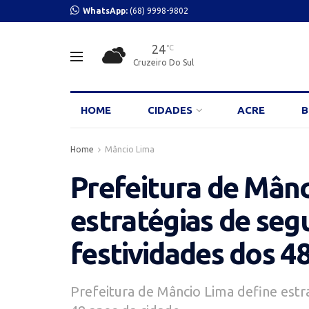
WhatsApp:
(68) 9998-9802
24
°C
Cruzeiro Do Sul
HOME
CIDADES
ACRE
B
Home
Mâncio Lima
Prefeitura de Mânc
estratégias de seg
festividades dos 4
Prefeitura de Mâncio Lima define estr