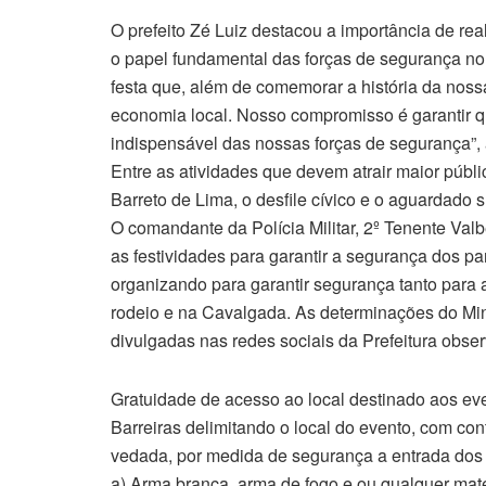
O prefeito Zé Luiz destacou a importância de rea
o papel fundamental das forças de segurança no
festa que, além de comemorar a história da nos
economia local. Nosso compromisso é garantir qu
indispensável das nossas forças de segurança”, a
Entre as atividades que devem atrair maior públi
Barreto de Lima, o desfile cívico e o aguardado 
O comandante da Polícia Militar, 2º Tenente Valbe
as festividades para garantir a segurança dos p
organizando para garantir segurança tanto para 
rodeio e na Cavalgada. As determinações do Min
divulgadas nas redes sociais da Prefeitura obse
Gratuidade de acesso ao local destinado aos ev
Barreiras delimitando o local do evento, com con
vedada, por medida de segurança a entrada dos p
a) Arma branca, arma de fogo e ou qualquer mater