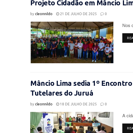
Projeto Cidadão em Mâncio Li
by
cleonnildo
21 DE JULHO DE 2025
0
Nos d
RE
Mâncio Lima sedia 1º Encontro
Tutelares do Juruá
by
cleonnildo
18 DE JULHO DE 2025
0
A cid
RE