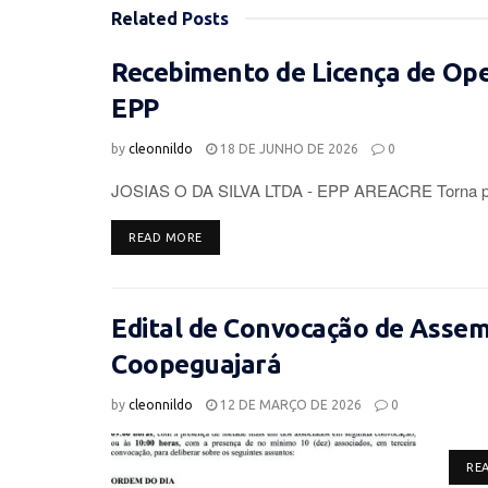
Related
Posts
Recebimento de Licença de Op
EPP
by
cleonnildo
18 DE JUNHO DE 2026
0
JOSIAS O DA SILVA LTDA - EPP AREACRE Torna púb
DETAILS
READ MORE
Edital de Convocação de Assemb
Coopeguajará
by
cleonnildo
12 DE MARÇO DE 2026
0
RE