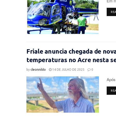
Em ma
RE
Friale anuncia chegada de nova
temperaturas no Acre nesta 
by
cleonnildo
14 DE JULHO DE 2025
0
Após 
RE