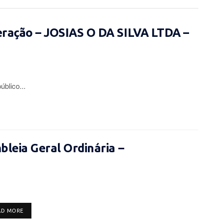
eração – JOSIAS O DA SILVA LTDA –
lico...
leia Geral Ordinária –
DETAILS
AD MORE