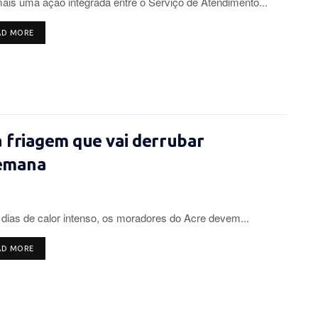
is uma ação integrada entre o Serviço de Atendimento...
DETAILS
AD MORE
 friagem que vai derrubar
semana
dias de calor intenso, os moradores do Acre devem...
DETAILS
AD MORE