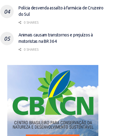
Polícia desvenda assalto à farmácia de Cruzeiro
do Sul
0 SHARES
Animais causam transtornos e prejuízos à
motoristas na BR 364
0 SHARES