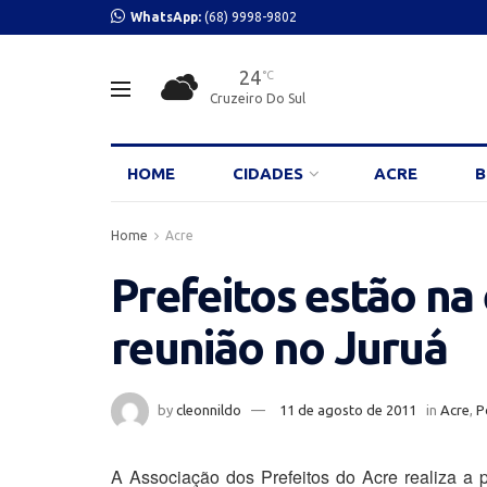
WhatsApp:
(68) 9998-9802
24
°C
Cruzeiro Do Sul
HOME
CIDADES
ACRE
B
Home
Acre
Prefeitos estão na
reunião no Juruá
by
cleonnildo
11 de agosto de 2011
in
Acre
,
P
A Associação dos Prefeitos do Acre realiza a 