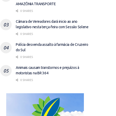
AMAZÔNIA TRANSPORTE
0 SHARES
Câmara de Vereadores dará inicio ao ano
legislativo nesta terça-feira com Sessão Solene
0 SHARES
Polícia desvenda assalto à farmácia de Cruzeiro
do Sul
0 SHARES
Animais causam transtornos e prejuízos à
motoristas na BR 364
0 SHARES