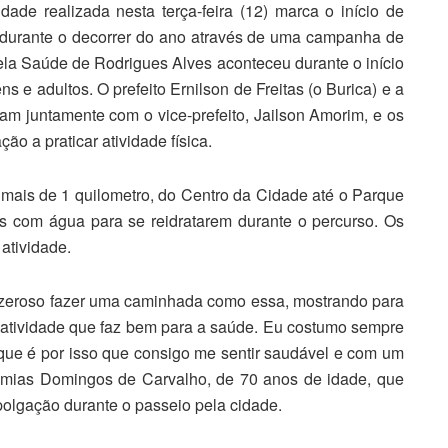
idade realizada nesta terça-feira (12) marca o início de
durante o decorrer do ano através de uma campanha de
a Saúde de Rodrigues Alves aconteceu durante o início
s e adultos. O prefeito Ernilson de Freitas (o Burica) e a
 juntamente com o vice-prefeito, Jailson Amorim, e os
ão a praticar atividade física.
ais de 1 quilometro, do Centro da Cidade até o Parque
s com água para se reidratarem durante o percurso. Os
atividade.
azeroso fazer uma caminhada como essa, mostrando para
atividade que faz bem para a saúde. Eu costumo sempre
que é por isso que consigo me sentir saudável e com um
emias Domingos de Carvalho, de 70 anos de idade, que
polgação durante o passeio pela cidade.