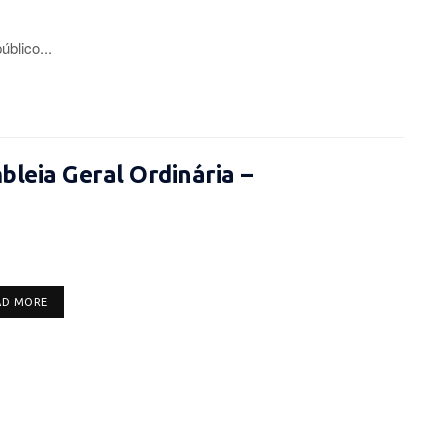
lico...
leia Geral Ordinária –
DETAILS
AD MORE