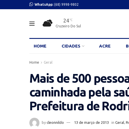
WhatsApp:
(68) 9998-9802
24
°C
Cruzeiro Do Sul
HOME
CIDADES
ACRE
B
Home
Geral
Mais de 500 pessoa
caminhada pela saú
Prefeitura de Rodr
by
cleonnildo
13 de março de 2013
in
Geral
,
R