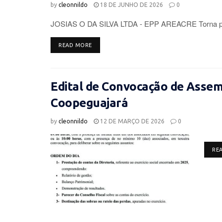
by
cleonnildo
18 DE JUNHO DE 2026
0
JOSIAS O DA SILVA LTDA - EPP AREACRE Torna púb
DETAILS
READ MORE
Edital de Convocação de Assemb
Coopeguajará
by
cleonnildo
12 DE MARÇO DE 2026
0
RE