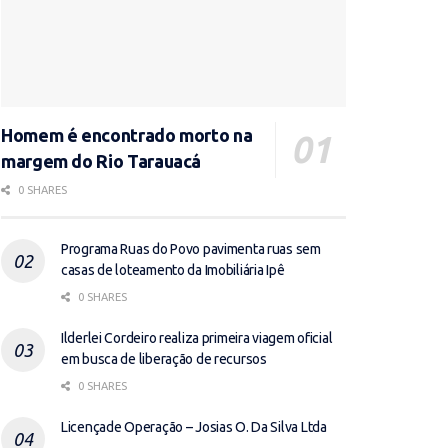
Homem é encontrado morto na
margem do Rio Tarauacá
0 SHARES
Programa Ruas do Povo pavimenta ruas sem
casas de loteamento da Imobiliária Ipê
0 SHARES
Ilderlei Cordeiro realiza primeira viagem oficial
em busca de liberação de recursos
0 SHARES
Licençade Operação – Josias O. Da Silva Ltda