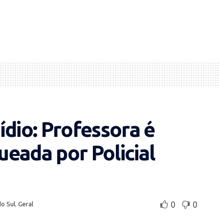
ídio: Professora é
eada por Policial
0
0
do Sul
,
Geral