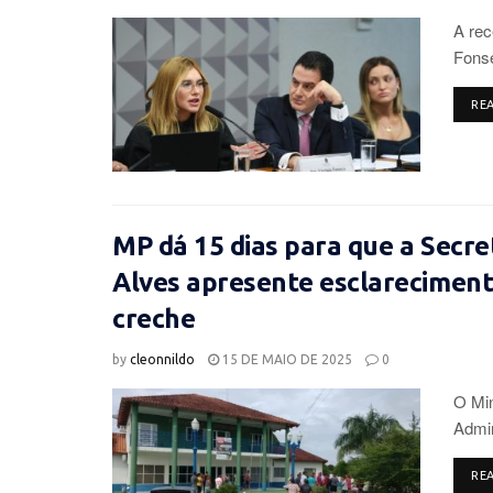
A rec
Fonse
RE
MP dá 15 dias para que a Secre
Alves apresente esclareciment
creche
by
cleonnildo
15 DE MAIO DE 2025
0
O Min
Admin
RE