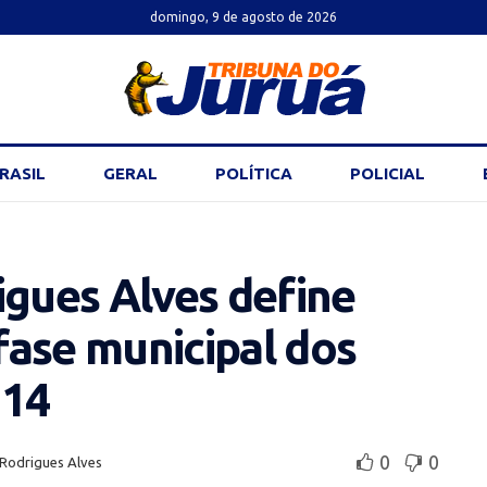
domingo, 9 de agosto de 2026
RASIL
GERAL
POLÍTICA
POLICIAL
igues Alves define
 fase municipal dos
014
0
0
Rodrigues Alves