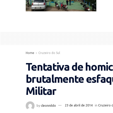
Home
Cruzeiro do Sul
Tentativa de homic
brutalmente esfaqu
Militar
by
cleonnildo
23 de abril de 2014
in
Cruzeiro 