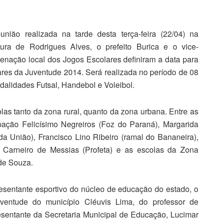
união realizada na tarde desta terça-feira (22/04) na
itura de Rodrigues Alves, o prefeito Burica e o vice-
enação local dos Jogos Escolares definiram a data para
ares da Juventude 2014. Será realizada no período de 08
dalidades Futsal, Handebol e Voleibol.
olas tanto da zona rural, quanto da zona urbana. Entre as
ipação Felicísimo Negreiros (Foz do Paraná), Margarida
a União), Francisco Lino Ribeiro (ramal do Bananeira),
 Carneiro de Messias (Profeta) e as escolas da Zona
de Souza.
esentante esportivo do núcleo de educação do estado, o
uventude do município Cléuvis Lima, do professor de
esentante da Secretaria Municipal de Educação, Lucimar