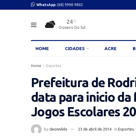
WhatsApp:
(68) 9998-9802
24
°C
Cruzeiro Do Sul
HOME
CIDADES
ACRE
B
Home
Esportes
Prefeitura de Rodr
data para inicio da
Jogos Escolares 2
by
cleonnildo
23 de abril de 2014
in
Esportes
,