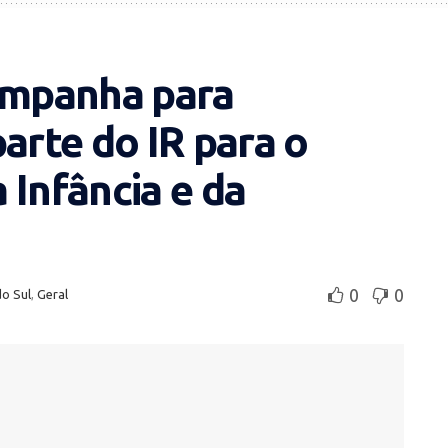
campanha para
arte do IR para o
 Infância e da
0
0
do Sul
,
Geral