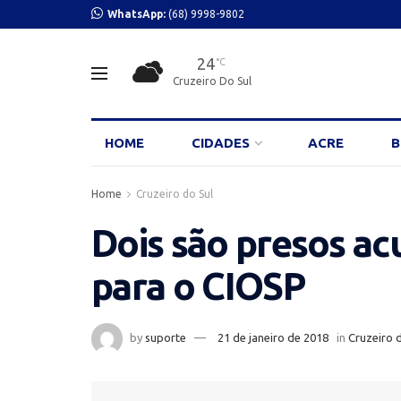
WhatsApp:
(68) 9998-9802
24
°C
Cruzeiro Do Sul
HOME
CIDADES
ACRE
B
Home
Cruzeiro do Sul
Dois são presos ac
para o CIOSP
by
suporte
21 de janeiro de 2018
in
Cruzeiro 