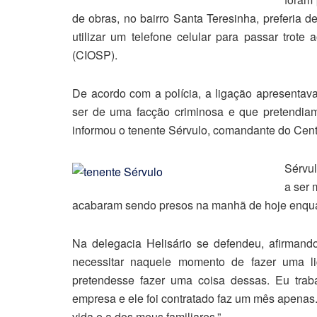
de obras, no bairro Santa Teresinha, preferia d
utilizar um telefone celular para passar trot
(CIOSP).
De acordo com a polícia, a ligação apresentava
ser de uma facção criminosa e que pretendiam
informou o tenente Sérvulo, comandante do Cent
Sérvul
a ser 
acabaram sendo presos na manhã de hoje enqua
Na delegacia Helisário se defendeu, afirmand
necessitar naquele momento de fazer uma li
pretendesse fazer uma coisa dessas. Eu tra
empresa e ele foi contratado faz um mês apenas. 
vida e a dos meus familiares.”