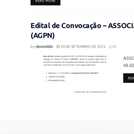
DETAILS
READ MORE
Edital de Convocação – ASSO
(AGPN)
by
cleonnildo
24 DE SETEMBRO DE 2025
0
ASSO
48.92
RE