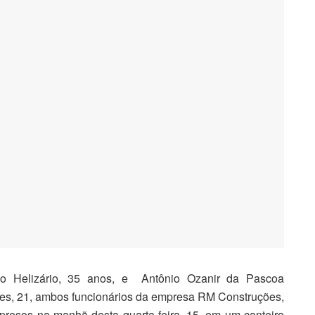
io Helizário, 35 anos, e Antônio Ozanir da Pascoa
es, 21, ambos funcionários da empresa RM Construções,
presos na manhã desta quarta-feira, 15, em um canteiro