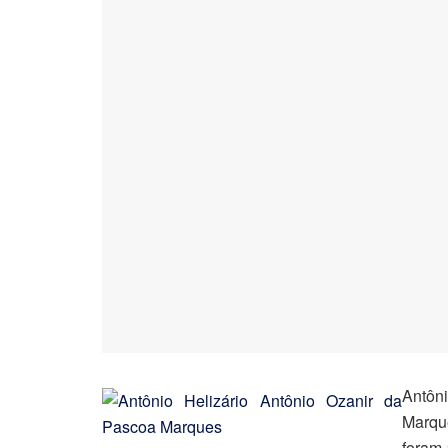
Antôn
Marqu
foram 