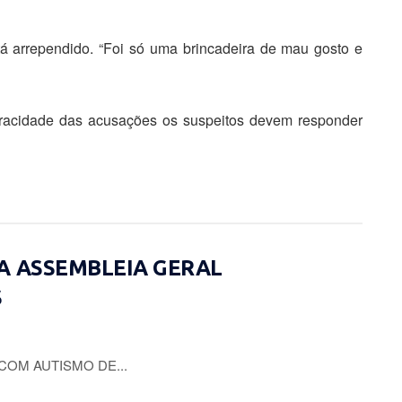
tá arrependido. “Foi só uma brincadeira de mau gosto e
racidade das acusações os suspeitos devem responder
A ASSEMBLEIA GERAL
S
COM AUTISMO DE...