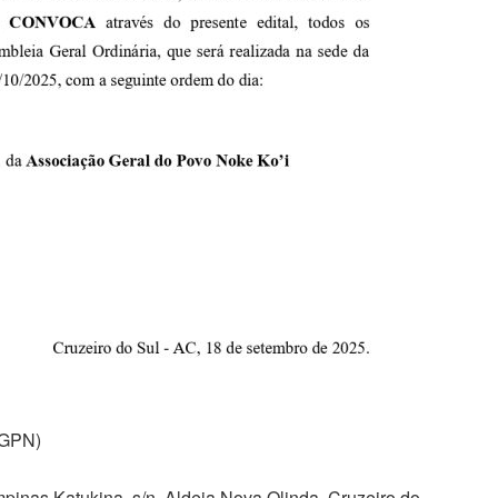
GPN)
mpinas Katukina, s/n, Aldeia Nova Olinda, Cruzeiro do