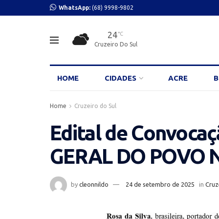
WhatsApp:
(68) 9998-9802
24
°C
Cruzeiro Do Sul
HOME
CIDADES
ACRE
B
Home
Cruzeiro do Sul
Edital de Convoc
GERAL DO POVO N
by
cleonnildo
24 de setembro de 2025
in
Cruz