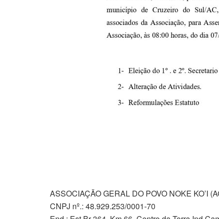
ASSOCIAÇÃO GERAL DO POVO NOKE KO’I (A
CNPJ nº.: 48.929.253/0001-70
End.: Est.Br 364, Km 66, Centro da Terra Ind Ca