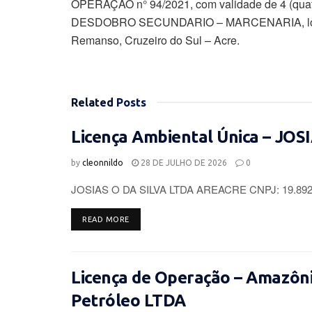
OPERAÇÃO n° 94/2021, com validade de 4 (qua
DESDOBRO SECUNDARIO – MARCENARIA, locali
Remanso, Cruzeiro do Sul – Acre.
Related
Posts
Licença Ambiental Única – JOS
by
cleonnildo
28 DE JULHO DE 2026
0
JOSIAS O DA SILVA LTDA AREACRE CNPJ: 19.892.96
DETAILS
READ MORE
Licença de Operação – Amazôni
Petróleo LTDA