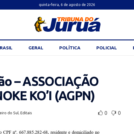
quinta-feira, 6 de agosto de 2026
RASIL
GERAL
POLÍTICA
POLICIAL
ação – ASSOCIAÇÃO
OKE KO’I (AGPN)
0
0
eiro do Sul
,
Editais