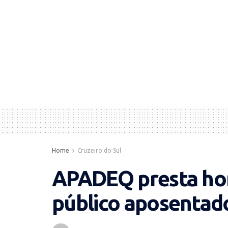
Home
Cruzeiro do Sul
APADEQ presta ho
público aposentad