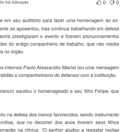
0
0
do Sul
,
Educação
e em seu auditório para fazer uma homenagem ao ex-
mente se aposentou, mas continua trabalhando em defesa
soria prestigiaram o evento e fizeram pronunciamentos
des do antigo companheiro de trabalho, que não media
da no órgão.
o ex-internos Paulo Alessandro Maciel leu uma mensagem
ratidão e companheirismo do defensor com a instituição.
ranco) saudou o homenageado e seu filho Felipe, que
ário na defesa dos menos favorecidos, sendo instrumento
mílias, que no decorrer dos anos tiveram seus filhos
ernação na clínica. “O senhor ajudou a resgatar muitas