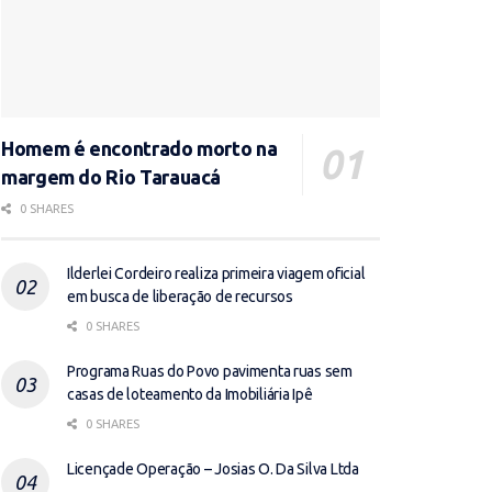
Homem é encontrado morto na
margem do Rio Tarauacá
0 SHARES
Ilderlei Cordeiro realiza primeira viagem oficial
em busca de liberação de recursos
0 SHARES
Programa Ruas do Povo pavimenta ruas sem
casas de loteamento da Imobiliária Ipê
0 SHARES
Licençade Operação – Josias O. Da Silva Ltda