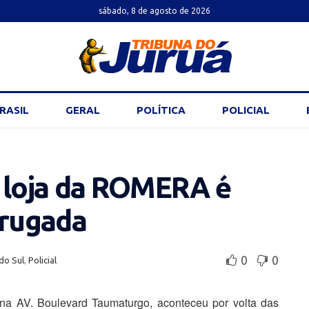
sábado, 8 de agosto de 2026
RASIL
GERAL
POLÍTICA
POLICIAL
l loja da ROMERA é
rugada
0
0
do Sul
,
Policial
a AV. Boulevard Taumaturgo, aconteceu por volta das