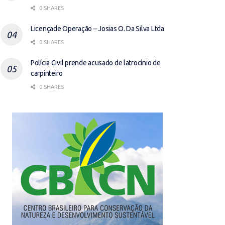
0 SHARES
Licençade Operação – Josias O. Da Silva Ltda
0 SHARES
Polícia Civil prende acusado de latrocínio de
carpinteiro
0 SHARES