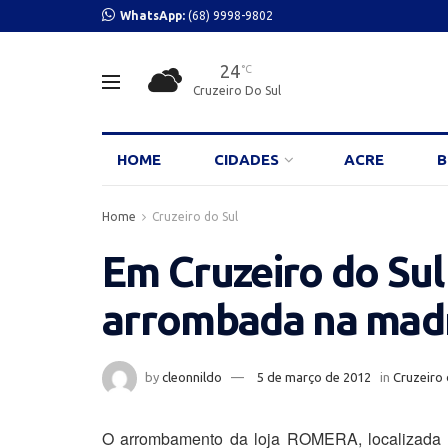
WhatsApp:
(68) 9998-9802
24
°C
Cruzeiro Do Sul
HOME
CIDADES
ACRE
B
Home
Cruzeiro do Sul
Em Cruzeiro do Su
arrombada na mad
by
cleonnildo
5 de março de 2012
in
Cruzeiro 
O arrombamento da loja ROMERA, localizada n