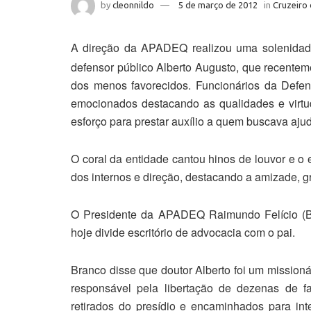
by
cleonnildo
5 de março de 2012
in
Cruzeiro 
A direção da APADEQ realizou uma solenidad
defensor público Alberto Augusto, que recente
dos menos favorecidos. Funcionários da Defen
emocionados destacando as qualidades e virtu
esforço para prestar auxílio a quem buscava aju
O coral da entidade cantou hinos de louvor e 
dos internos e direção, destacando a amizade, g
O Presidente da APADEQ Raimundo Felício (B
hoje divide escritório de advocacia com o pai.
Branco disse que doutor Alberto foi um mission
responsável pela libertação de dezenas de fa
retirados do presídio e encaminhados para int