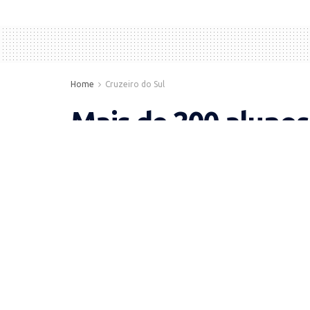
Home
Cruzeiro do Sul
Mais de 200 alunos
nesta quarta
by
cleonnildo
14 de novembro de 2012
in
Cruz
A cerimônia de formatu
Náuas, às 19 horas
Duzentos e vinte e um jovens e adultos do 