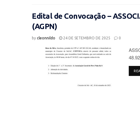
Edital de Convocação – ASSO
(AGPN)
by
cleonnildo
24 DE SETEMBRO DE 2025
0
ASSO
48.92
RE