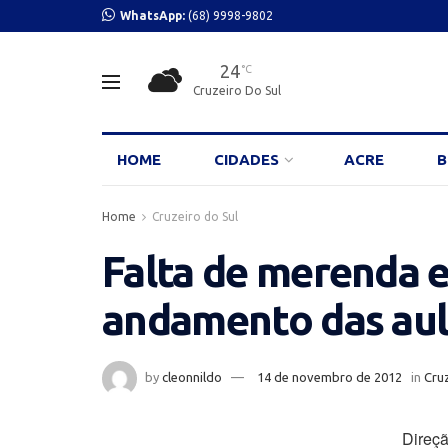
WhatsApp:
(68) 9998-9802
24
°C
Cruzeiro Do Sul
HOME
CIDADES
ACRE
B
Home
Cruzeiro do Sul
Falta de merenda e
andamento das aul
by
cleonnildo
14 de novembro de 2012
in
Cruz
Direçã