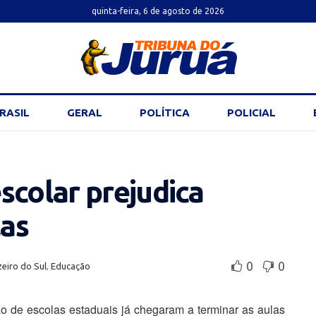
quinta-feira, 6 de agosto de 2026
RASIL
GERAL
POLÍTICA
POLICIAL
scolar prejudica
as
0
0
eiro do Sul
,
Educação
o de escolas estaduais já chegaram a terminar as aulas