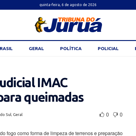
quinta-feira, 6 de agosto de 2026
RASIL
GERAL
POLÍTICA
POLICIAL
udicial IMAC
 para queimadas
0
0
 do Sul
,
Geral
do fogo como forma de limpeza de terrenos e preparação