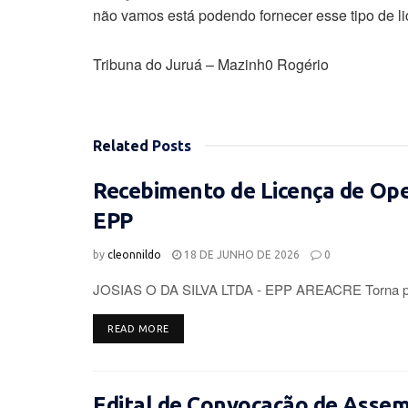
não vamos está podendo fornecer esse tipo de li
Tribuna do Juruá – Mazinh0 Rogério
Related
Posts
Recebimento de Licença de Op
EPP
by
cleonnildo
18 DE JUNHO DE 2026
0
JOSIAS O DA SILVA LTDA - EPP AREACRE Torna púb
DETAILS
READ MORE
Edital de Convocação de Assemb