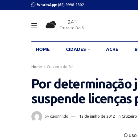
WhatsApp:
(68) 9998-9802
24
°C
Cruzeiro Do Sul
HOME
CIDADES
ACRE
B
Home
Cruzeiro do Sul
Por determinação j
suspende licenças
by
cleonnildo
12 de junho de 2012
in
Cruzeiro
O uso 