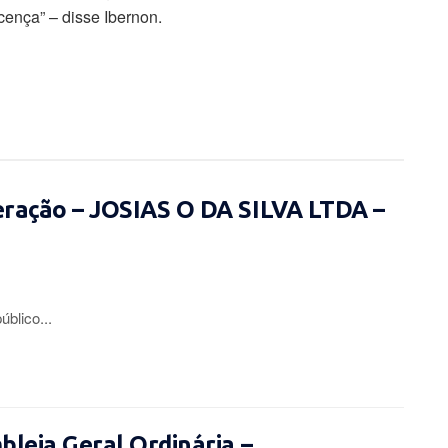
cença” – disse Ibernon.
eração – JOSIAS O DA SILVA LTDA –
lico...
leia Geral Ordinária –