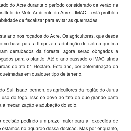
stado do Acre durante o período considerado de verão na
Instituto de Meio Ambiente do Acre – IMAC – está proibido
bilidade de fiscalizar para evitar as queimadas.
deste ano nos roçados do Acre. Os agricultores, que desde
 como base para a limpeza e adubação do solo a queima
ram derrubados da floresta, agora serão obrigados a
 roçados para o plantio. Até o ano passado o IMAC ainda
áreas de até 01 Hectare. Este ano, por determinação da
a queimadas em qualquer tipo de terreno.
 Sul, Isaac Ibernon, os agricultores da região do Juruá
 uso do fogo. Isso se deve ao fato de que grande parte
a a mecanização e adubação do solo.
sa decisão pedindo um prazo maior para a expedida de
e estamos no aguardo dessa decisão. Mas por enquanto,