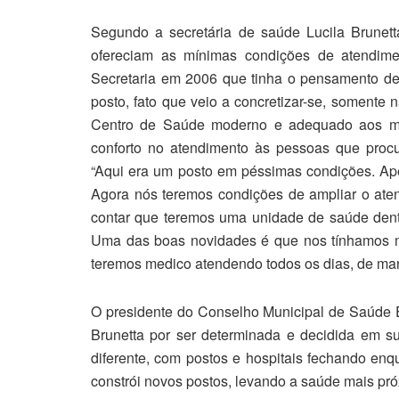
Segundo a secretária de saúde Lucila Brunett
ofereciam as mínimas condições de atendim
Secretaria em 2006 que tinha o pensamento de
posto, fato que veio a concretizar-se, somente
Centro de Saúde moderno e adequado aos mol
conforto no atendimento às pessoas que procu
“Aqui era um posto em péssimas condições. Apes
Agora nós teremos condições de ampliar o at
contar que teremos uma unidade de saúde dentro
Uma das boas novidades é que nos tínhamos m
teremos medico atendendo todos os dias, de manh
O presidente do Conselho Municipal de Saúde E
Brunetta por ser determinada e decidida em s
diferente, com postos e hospitais fechando enqu
constrói novos postos, levando a saúde mais pr