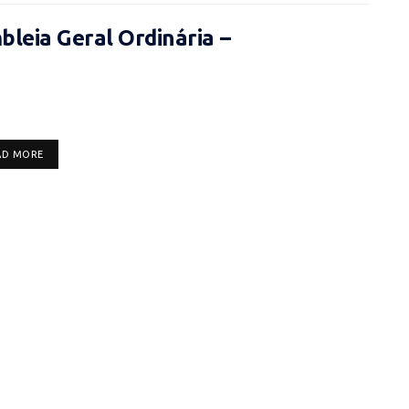
leia Geral Ordinária –
DETAILS
AD MORE