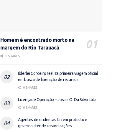
Homem é encontrado morto na
margem do Rio Tarauacá
0 SHARES
Ilderlei Cordeiro realiza primeira viagem oficial
em busca de liberação de recursos
0 SHARES
Licençade Operação – Josias O. Da Silva Ltda
0 SHARES
Agentes de endemias fazem protesto e
governo atende reivindicações