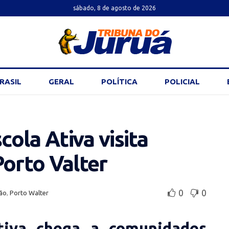
sábado, 8 de agosto de 2026
RASIL
GERAL
POLÍTICA
POLICIAL
ola Ativa visita
Porto Valter
0
0
ão
,
Porto Walter
tiva chega a comunidades