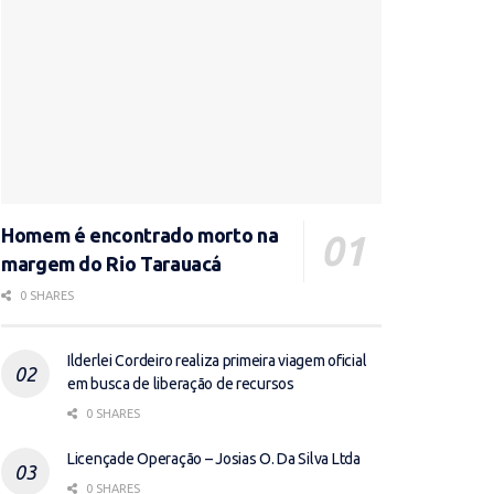
Homem é encontrado morto na
margem do Rio Tarauacá
0 SHARES
Ilderlei Cordeiro realiza primeira viagem oficial
em busca de liberação de recursos
0 SHARES
Licençade Operação – Josias O. Da Silva Ltda
0 SHARES