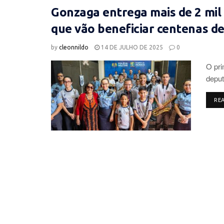
Gonzaga entrega mais de 2 mil
que vão beneficiar centenas de 
by
cleonnildo
14 DE JULHO DE 2025
0
O pri
deput
RE