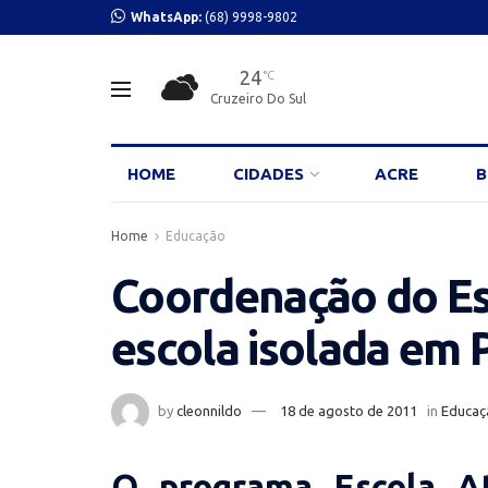
WhatsApp:
(68) 9998-9802
24
°C
Cruzeiro Do Sul
HOME
CIDADES
ACRE
B
Home
Educação
Coordenação do Esc
escola isolada em 
by
cleonnildo
18 de agosto de 2011
in
Educaç
O programa Escola A