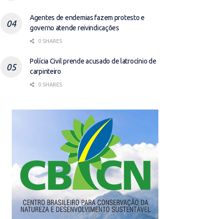
Agentes de endemias fazem protesto e
governo atende reivindicações
0 SHARES
Polícia Civil prende acusado de latrocínio de
carpinteiro
0 SHARES