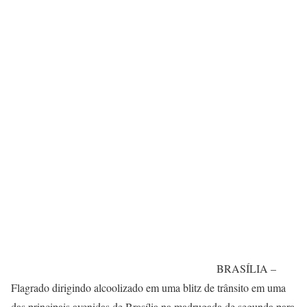
BRASÍLIA –
Flagrado dirigindo alcoolizado em uma blitz de trânsito em uma
das principais avenidas de Brasília na madrugada de segunda para