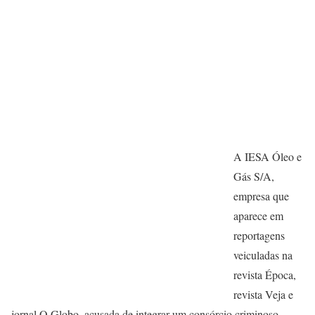
A IESA Óleo e
Gás S/A,
empresa que
aparece em
reportagens
veiculadas na
revista Época,
revista Veja e
jornal O Globo, acusada de integrar um consórcio criminoso