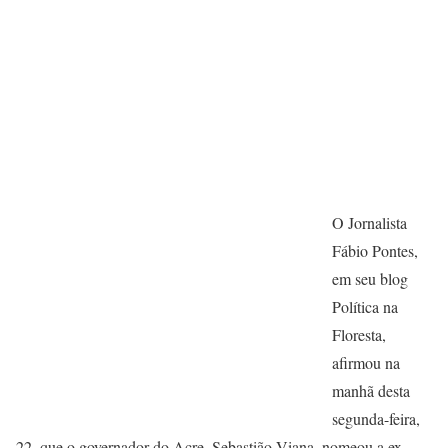
O Jornalista
Fábio Pontes,
em seu blog
Política na
Floresta,
afirmou na
manhã desta
segunda-feira,
22, que o governador do Acre, Sebastião Viana, nomeou a ex-