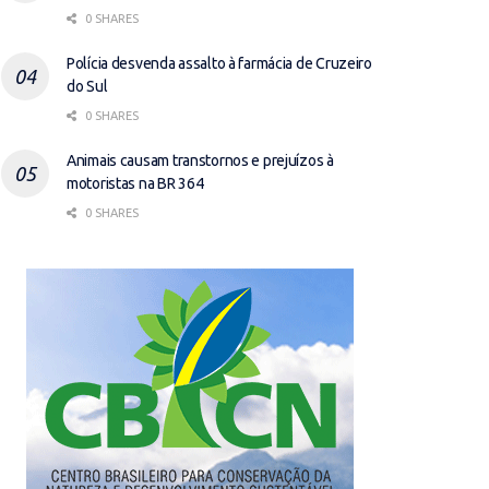
0 SHARES
Polícia desvenda assalto à farmácia de Cruzeiro
do Sul
0 SHARES
Animais causam transtornos e prejuízos à
motoristas na BR 364
0 SHARES