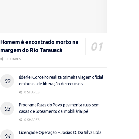
Homem é encontrado morto na
margem do Rio Tarauacá
0 SHARES
Ilderlei Cordeiro realiza primeira viagem oficial
em busca de liberação de recursos
0 SHARES
Programa Ruas do Povo pavimenta ruas sem
casas de loteamento da Imobiliária Ipê
0 SHARES
Licençade Operação – Josias O. Da Silva Ltda