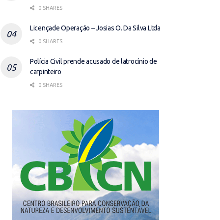
0 SHARES
Licençade Operação – Josias O. Da Silva Ltda
0 SHARES
Polícia Civil prende acusado de latrocínio de
carpinteiro
0 SHARES