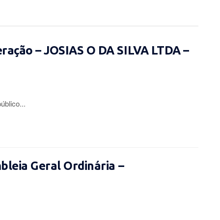
eração – JOSIAS O DA SILVA LTDA –
lico...
leia Geral Ordinária –