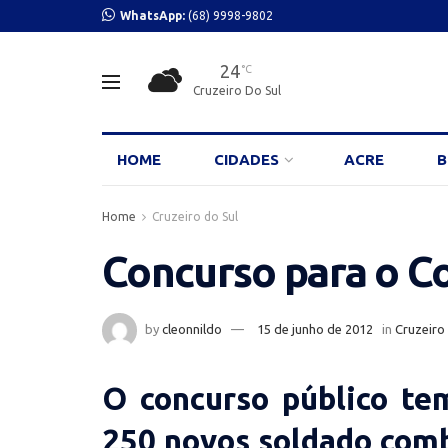
WhatsApp:
(68) 9998-9802
24
°C
Cruzeiro Do Sul
HOME
CIDADES
ACRE
B
Home
Cruzeiro do Sul
Concurso para o C
by
cleonnildo
15 de junho de 2012
in
Cruzeiro
O concurso público te
250 novos soldado com