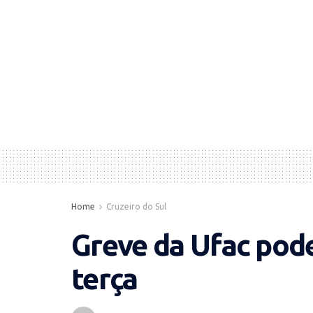
Home
Cruzeiro do Sul
Greve da Ufac pod
terça