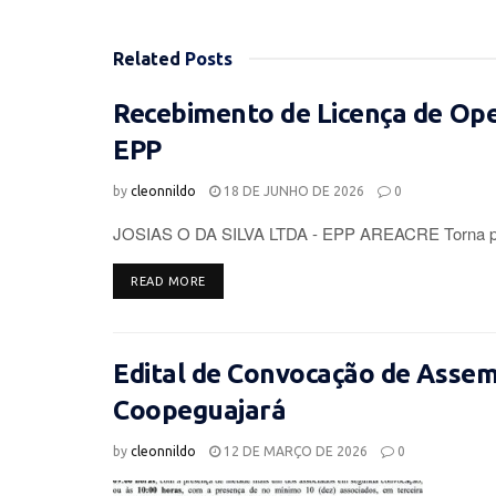
Related
Posts
Recebimento de Licença de Op
EPP
by
cleonnildo
18 DE JUNHO DE 2026
0
JOSIAS O DA SILVA LTDA - EPP AREACRE Torna púb
DETAILS
READ MORE
Edital de Convocação de Assemb
Coopeguajará
by
cleonnildo
12 DE MARÇO DE 2026
0