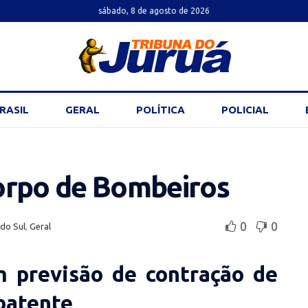
sábado, 8 de agosto de 2026
RASIL
GERAL
POLÍTICA
POLICIAL
orpo de Bombeiros
0
0
 do Sul
,
Geral
m previsão de contração de
batente