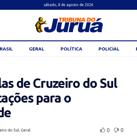
sábado, 8 de agosto de 2026
RASIL
GERAL
POLÍTICA
POLICIAL
las de Cruzeiro do Sul
ações para o
de
0
0
eiro do Sul
,
Geral