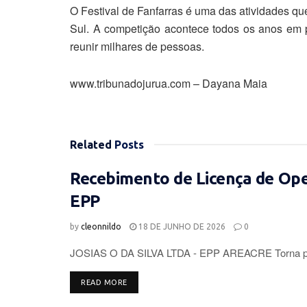
O Festival de Fanfarras é uma das atividades qu
Sul. A competição acontece todos os anos em 
reunir milhares de pessoas.
www.tribunadojurua.com – Dayana Maia
Related
Posts
Recebimento de Licença de Op
EPP
by
cleonnildo
18 DE JUNHO DE 2026
0
JOSIAS O DA SILVA LTDA - EPP AREACRE Torna púb
DETAILS
READ MORE