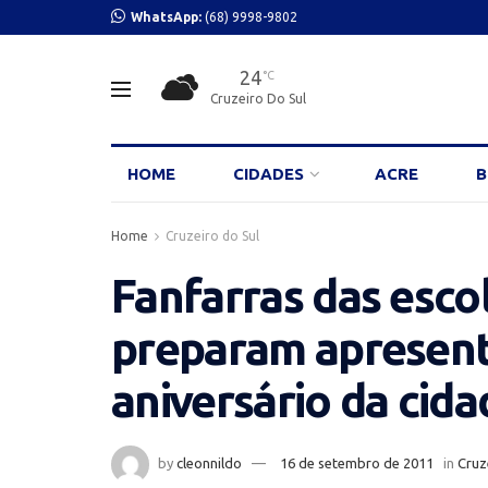
WhatsApp:
(68) 9998-9802
24
°C
Cruzeiro Do Sul
HOME
CIDADES
ACRE
B
Home
Cruzeiro do Sul
Fanfarras das esco
preparam apresent
aniversário da cida
by
cleonnildo
16 de setembro de 2011
in
Cruz