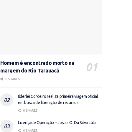
Homem é encontrado morto na
margem do Rio Tarauacá
0 SHARES
Ilderlei Cordeiro realiza primeira viagem oficial
em busca de liberação de recursos
0 SHARES
Licençade Operação – Josias O. Da Silva Ltda
0 SHARES