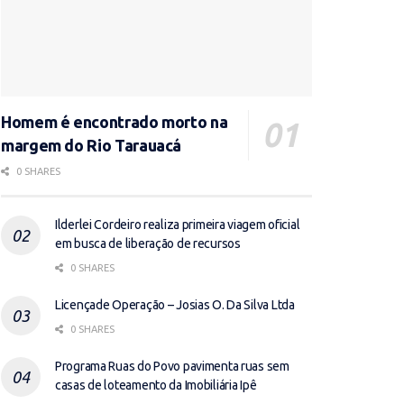
Homem é encontrado morto na
margem do Rio Tarauacá
0 SHARES
Ilderlei Cordeiro realiza primeira viagem oficial
em busca de liberação de recursos
0 SHARES
Licençade Operação – Josias O. Da Silva Ltda
0 SHARES
Programa Ruas do Povo pavimenta ruas sem
casas de loteamento da Imobiliária Ipê