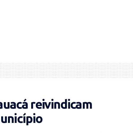
auacá reivindicam
unicípio