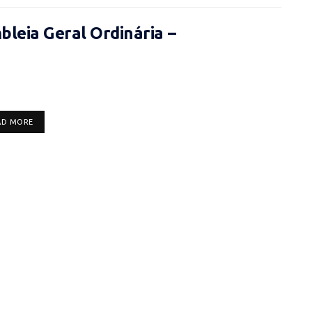
leia Geral Ordinária –
DETAILS
AD MORE