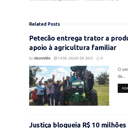
Related
Posts
Petecão entrega trator a produ
apoio à agricultura familiar
by
cleonnildo
14 DE JULHO DE 2025
0
O sen
da...
RE
Justiça bloqueia R$ 10 milhões