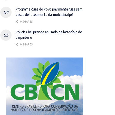
Programa Ruas do Povo pavimenta ruas sem
casas de loteamento da Imobiliária Ipê
0 SHARES
Polícia Civil prende acusado de latrocínio de
carpinteiro
0 SHARES