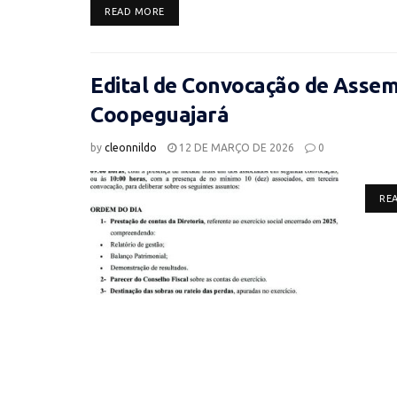
DETAILS
READ MORE
Edital de Convocação de Assemb
Coopeguajará
by
cleonnildo
12 DE MARÇO DE 2026
0
RE