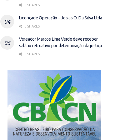
0 SHARES
Licençade Operação – Josias O. Da Silva Ltda
0 SHARES
Vereador Marcos Lima Verde deve receber
salário retroativo por determinação da justiça
0 SHARES