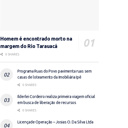
Homem é encontrado morto na
margem do Rio Tarauacá
0 SHARES
Programa Ruas do Povo pavimenta ruas sem
casas de loteamento da Imobiliária Ipê
0 SHARES
Ilderlei Cordeiro realiza primeira viagem oficial
em busca de liberação de recursos
0 SHARES
Licençade Operação – Josias O. Da Silva Ltda