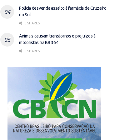
Polícia desvenda assalto à farmácia de Cruzeiro
do Sul
0 SHARES
Animais causam transtornos e prejuízos à
motoristas na BR 364
0 SHARES