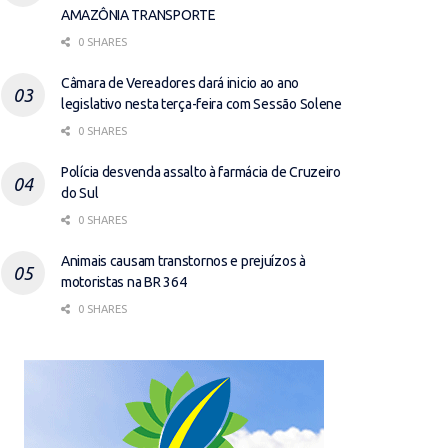
AMAZÔNIA TRANSPORTE
0 SHARES
Câmara de Vereadores dará inicio ao ano
legislativo nesta terça-feira com Sessão Solene
0 SHARES
Polícia desvenda assalto à farmácia de Cruzeiro
do Sul
0 SHARES
Animais causam transtornos e prejuízos à
motoristas na BR 364
0 SHARES