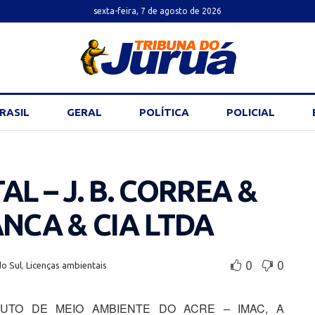
sexta-feira, 7 de agosto de 2026
RASIL
GERAL
POLÍTICA
POLICIAL
L – J. B. CORREA &
ANCA & CIA LTDA
0
0
do Sul
,
Licenças ambientais
ITUTO DE MEIO AMBIENTE DO ACRE – IMAC, A