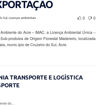
EXPORTAÇÃO
0
0
do Sul
,
Licenças ambientais
o Ambiente do Acre – IMAC, a Licença Ambiental Única –
 Sub-produtos de Origem Florestal Madereiro, localizada
aia, munic.ípio de Cruzeiro do Sul, Acre.
ÔNIA TRANSPORTE E LOGÌSTICA
SPORTE
ente do...