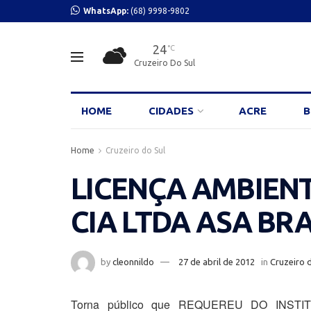
WhatsApp:
(68) 9998-9802
24
°C
Cruzeiro Do Sul
HOME
CIDADES
ACRE
B
Home
Cruzeiro do Sul
LICENÇA AMBIENTA
CIA LTDA ASA BR
by
cleonnildo
27 de abril de 2012
in
Cruzeiro 
Torna público que REQUEREU DO INST