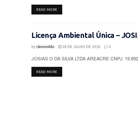
DETAILS
READ MORE
Licença Ambiental Única – JOS
by
cleonnildo
28 DE JULHO DE 2026
0
JOSIAS O DA SILVA LTDA AREACRE CNPJ: 19.892.96
DETAILS
READ MORE