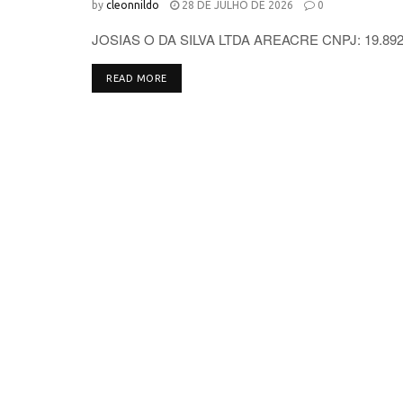
by
cleonnildo
28 DE JULHO DE 2026
0
JOSIAS O DA SILVA LTDA AREACRE CNPJ: 19.892.96
DETAILS
READ MORE