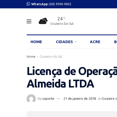
WhatsApp:
(68) 9998-9802
24
°C
Cruzeiro Do Sul
HOME
CIDADES
ACRE
B
Home
Cruzeiro do Sul
Licença de Operaç
Almeida LTDA
by
suporte
21 de janeiro de 2018
in
Cruzeiro 