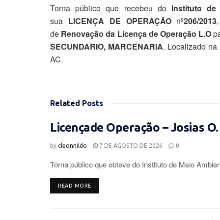
Torna público que recebeu do
Instituto d
sua
LICENÇA DE
OPERAÇÃO
nº
206/2013
de
Renovação da Licença de Operação L.O
p
SECUNDARIO, MARCENARIA
. Localizado na
AC.
Related
Posts
Licençade Operação – Josias O.
by
cleonnildo
7 DE AGOSTO DE 2026
0
Torna público que obteve do Instituto de Meio Ambien
DETAILS
READ MORE