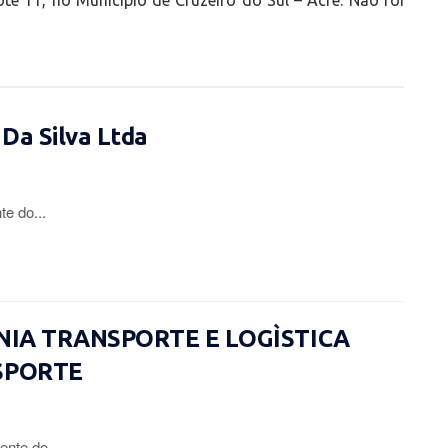
te 11, no Município de Cruzeiro do Sul – Acre. Não foi
 Da Silva Ltda
te do...
ÔNIA TRANSPORTE E LOGÌSTICA
SPORTE
ente do...