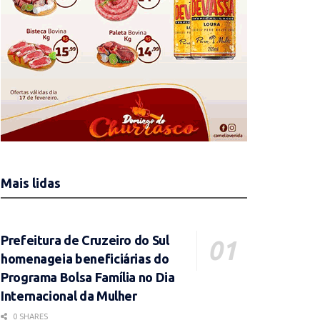
Mais lidas
Prefeitura de Cruzeiro do Sul
homenageia beneficiárias do
Programa Bolsa Família no Dia
Internacional da Mulher
0 SHARES