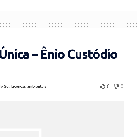
Única – Ênio Custódio
0
0
do Sul
,
Licenças ambientais