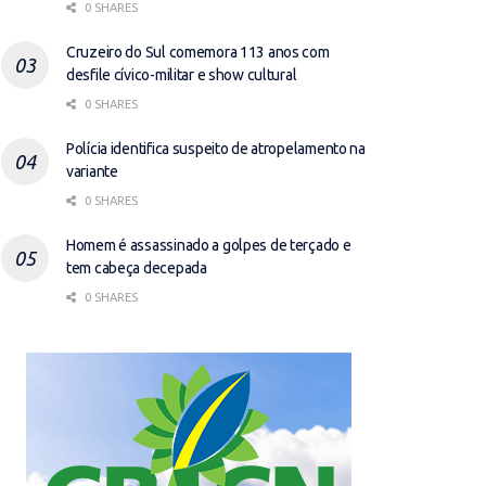
0 SHARES
Cruzeiro do Sul comemora 113 anos com
desfile cívico-militar e show cultural
0 SHARES
Polícia identifica suspeito de atropelamento na
variante
0 SHARES
Homem é assassinado a golpes de terçado e
tem cabeça decepada
0 SHARES