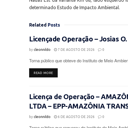
Nauas Est da variante Km 08, lado esquerdo lo
determinado Estudo de Impacto Ambiental.
Related
Posts
Licençade Operação – Josias O.
by
cleonnildo
7 DE AGOSTO DE 2026
0
Torna público que obteve do Instituto de Meio Ambien
DETAILS
READ MORE
Licença de Operação – AMAZ
LTDA – EPP-AMAZÔNIA TRAN
by
cleonnildo
6 DE AGOSTO DE 2026
0
Torna público que requereu do Instituto de Meio Ambi