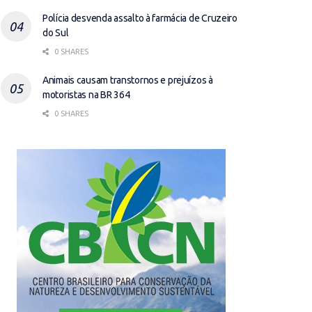
Polícia desvenda assalto à farmácia de Cruzeiro
do Sul
0 SHARES
Animais causam transtornos e prejuízos à
motoristas na BR 364
0 SHARES