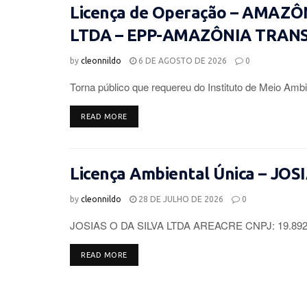
Licença de Operação – AMAZ
LTDA – EPP-AMAZÔNIA TRAN
by
cleonnildo
6 DE AGOSTO DE 2026
0
Torna público que requereu do Instituto de Meio Ambi
DETAILS
READ MORE
Licença Ambiental Única – JOS
by
cleonnildo
28 DE JULHO DE 2026
0
JOSIAS O DA SILVA LTDA AREACRE CNPJ: 19.892.96
DETAILS
READ MORE