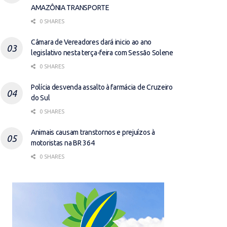
AMAZÔNIA TRANSPORTE
0 SHARES
Câmara de Vereadores dará inicio ao ano
legislativo nesta terça-feira com Sessão Solene
0 SHARES
Polícia desvenda assalto à farmácia de Cruzeiro
do Sul
0 SHARES
Animais causam transtornos e prejuízos à
motoristas na BR 364
0 SHARES