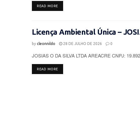
DETAILS
READ MORE
Licença Ambiental Única – JOS
by
cleonnildo
28 DE JULHO DE 2026
0
JOSIAS O DA SILVA LTDA AREACRE CNPJ: 19.892.96
DETAILS
READ MORE