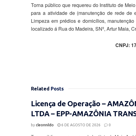
Torna público que requereu do Instituto de Mei
para a atividade de (manutenção de rede de e
Limpeza em prédios e domicílios, manutenção 
localizado á Rua do Madeira, SNº, Artur Maia, Cr
CNPJ: 17
Related
Posts
Licença de Operação – AMAZ
LTDA – EPP-AMAZÔNIA TRAN
by
cleonnildo
6 DE AGOSTO DE 2026
0