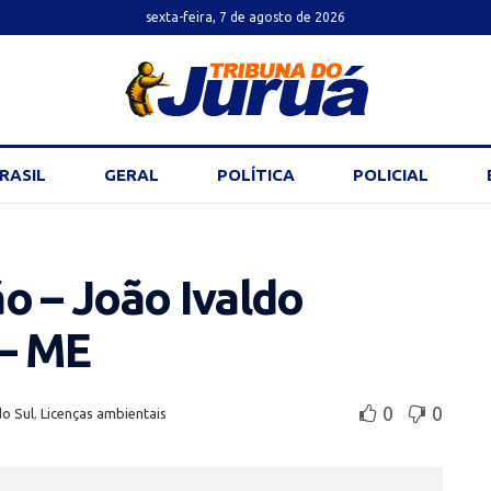
sexta-feira, 7 de agosto de 2026
RASIL
GERAL
POLÍTICA
POLICIAL
o – João Ivaldo
 – ME
0
0
do Sul
,
Licenças ambientais