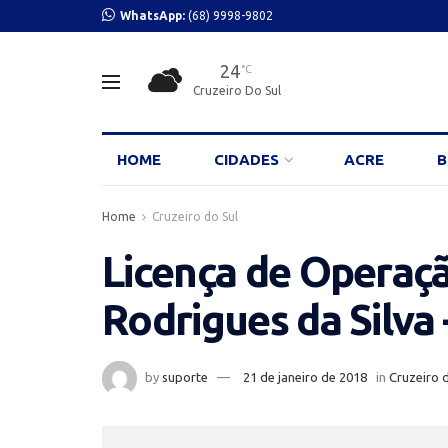
WhatsApp:
(68) 9998-9802
24
°C
Cruzeiro Do Sul
HOME
CIDADES
ACRE
B
Home
Cruzeiro do Sul
Licença de Operaçã
Rodrigues da Silva
by
suporte
21 de janeiro de 2018
in
Cruzeiro 