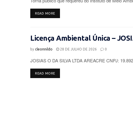
Torna público que requereu do Instituto de Meio Ambi
DETAILS
READ MORE
Licença Ambiental Única – JOS
by
cleonnildo
28 DE JULHO DE 2026
0
JOSIAS O DA SILVA LTDA AREACRE CNPJ: 19.892.96
DETAILS
READ MORE