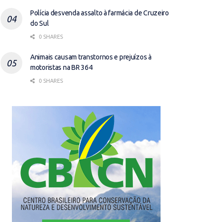
Polícia desvenda assalto à farmácia de Cruzeiro
do Sul
0 SHARES
Animais causam transtornos e prejuízos à
motoristas na BR 364
0 SHARES