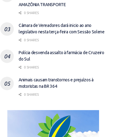
AMAZÔNIA TRANSPORTE
0 SHARES
Câmara de Vereadores dará inicio ao ano
legislativo nesta terça-feira com Sessão Solene
0 SHARES
Polícia desvenda assalto à farmácia de Cruzeiro
do Sul
0 SHARES
Animais causam transtornos e prejuízos à
motoristas na BR 364
0 SHARES