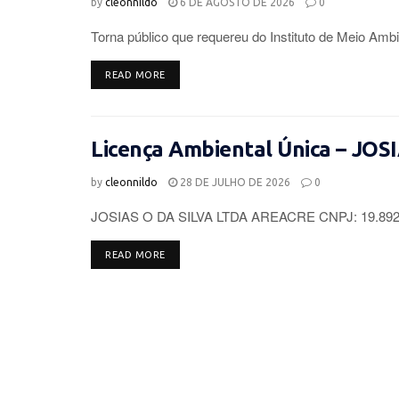
by
cleonnildo
6 DE AGOSTO DE 2026
0
Torna público que requereu do Instituto de Meio Ambi
DETAILS
READ MORE
Licença Ambiental Única – JOS
by
cleonnildo
28 DE JULHO DE 2026
0
JOSIAS O DA SILVA LTDA AREACRE CNPJ: 19.892.96
DETAILS
READ MORE