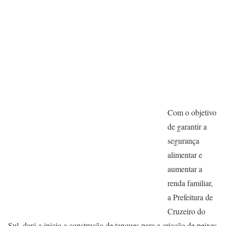
Com o objetivo
de garantir a
segurança
alimentar e
aumentar a
renda familiar,
a Prefeitura de
Cruzeiro do
Sul, dará a inicio a construção de tanques para a criação de peixes