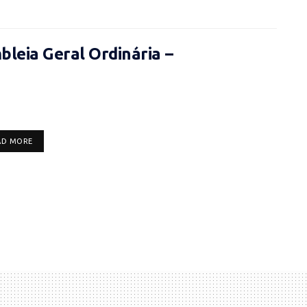
leia Geral Ordinária –
DETAILS
AD MORE