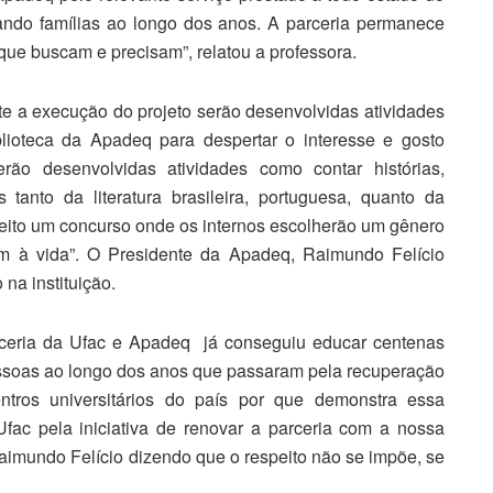
ando famílias ao longo dos anos. A parceria permanece
que buscam e precisam”, relatou a professora.
e a execução do projeto serão desenvolvidas atividades
blioteca da Apadeq para despertar o interesse e gosto
erão desenvolvidas atividades como contar histórias,
tanto da literatura brasileira, portuguesa, quanto da
á feito um concurso onde os internos escolherão um gênero
sim à vida”. O Presidente da Apadeq, Raimundo Felício
 na instituição.
rceria da Ufac e Apadeq já conseguiu educar centenas
ssoas ao longo dos anos que passaram pela recuperação
os universitários do país por que demonstra essa
fac pela iniciativa de renovar a parceria com a nossa
Raimundo Felício dizendo que o respeito não se impõe, se