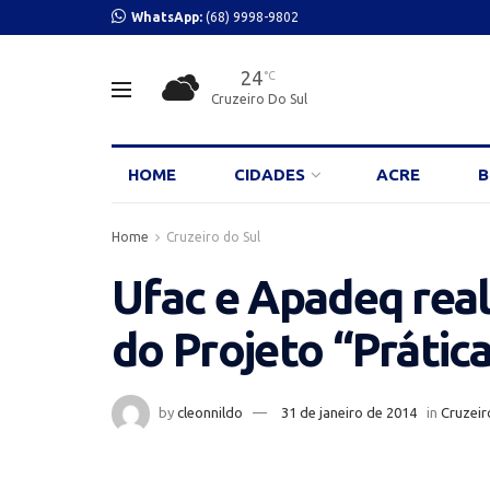
WhatsApp:
(68) 9998-9802
24
°C
Cruzeiro Do Sul
HOME
CIDADES
ACRE
B
Home
Cruzeiro do Sul
Ufac e Apadeq real
do Projeto “Prática
by
cleonnildo
31 de janeiro de 2014
in
Cruzeir