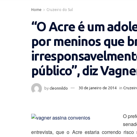
Home
Cruzeiro do Sul
“O Acre é um adol
por meninos que b
irresponsavelment
público”, diz Vagne
by
cleonnildo
30 de janeiro de 2014
in
Cruzeir
O pref
senad
entrevista, que o Acre estaria correndo ris