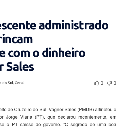
escente administrado
rincam
e com o dinheiro
r Sales
0
0
o do Sul
,
Geral
eito de Cruzeiro do Sul, Vagner Sales (PMDB) alfinetou o
or Jorge Viana (PT), que declarou recentemente, em
co se o PT saísse do governo. “O segredo de uma boa