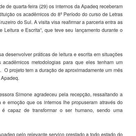
de de quarta-feira (29) os internos da Apadeq receberam
tituição os acadêmicos do 8º Período do curso de Letras
zeiro do Sul. A visita visa reafirmar a parceria entra as
 de Leitura e Escrita”, que teve seu lançamento durante o
a desenvolver práticas de leitura e escrita em situações
os acadêmicos metodologias para que eles tenham um
m. O projeto tem a duração de aproximadamente um mês
a Apadeq.
fessora Simone agradeceu pela recepção, ressaltando a
ia e emoção que os internos lhe propuseram através do
o é capaz de transformar o ser humano, sendo uma
padeq pelo relevante serviço prestado a todo estado do