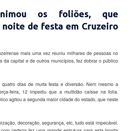
imou os foliões, que
noite de festa em Cruzeiro
uzeirense mais uma vez reuniu milhares de pessoas no
 da capital e de outros municípios, fez dobrar o público
 quatro dias de muita festa e diversão. Nem mesmo a
rça-feira, 12 impediu que a multidão caísse na folia.
ico agitou a segunda maior cidade do estado, que neste
anização, decoração, segurança, etc, tudo está impecável.
 com certeza fez uma grande estrutura para esta bonita