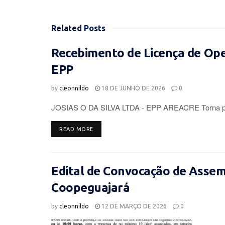
Related
Posts
Recebimento de Licença de Op
EPP
by
cleonnildo
18 DE JUNHO DE 2026
0
JOSIAS O DA SILVA LTDA - EPP AREACRE Torna púb
DETAILS
READ MORE
Edital de Convocação de Assemb
Coopeguajará
by
cleonnildo
12 DE MARÇO DE 2026
0