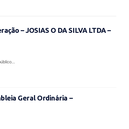
eração – JOSIAS O DA SILVA LTDA –
lico...
leia Geral Ordinária –