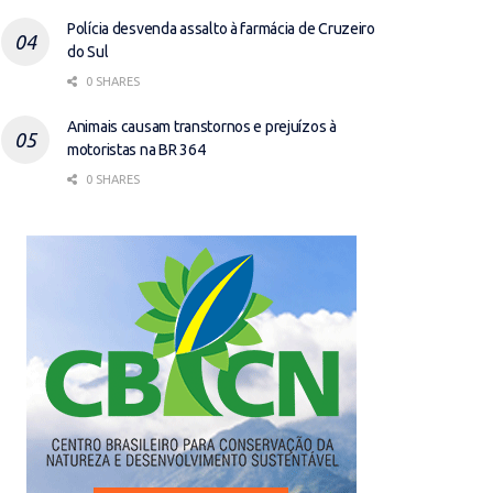
Polícia desvenda assalto à farmácia de Cruzeiro
do Sul
0 SHARES
Animais causam transtornos e prejuízos à
motoristas na BR 364
0 SHARES