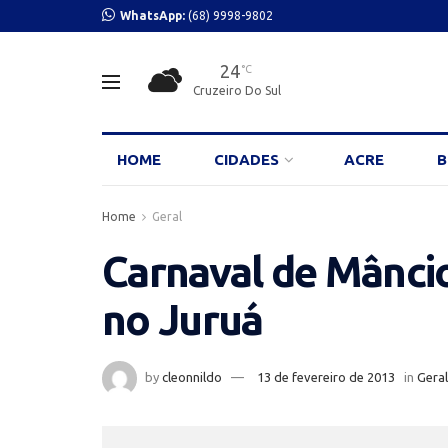
WhatsApp:
(68) 9998-9802
24
°C
Cruzeiro Do Sul
HOME
CIDADES
ACRE
B
Home
Geral
Carnaval de Mâncio
no Juruá
by
cleonnildo
13 de fevereiro de 2013
in
Geral