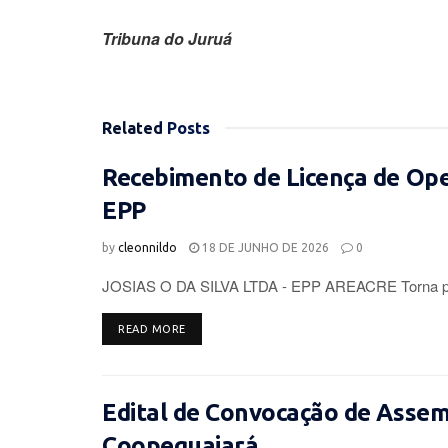
Tribuna do Juruá
Related
Posts
Recebimento de Licença de Op
EPP
by
cleonnildo
18 DE JUNHO DE 2026
0
JOSIAS O DA SILVA LTDA - EPP AREACRE Torna púb
DETAILS
READ MORE
Edital de Convocação de Assemb
Coopeguajará