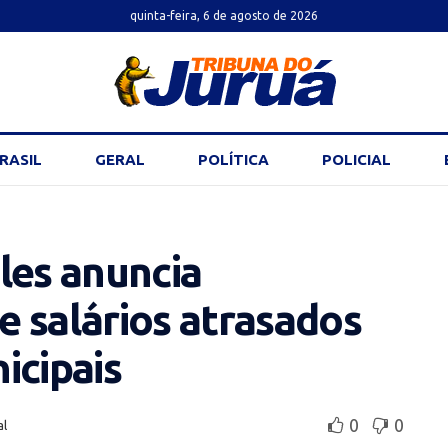
quinta-feira, 6 de agosto de 2026
RASIL
GERAL
POLÍTICA
POLICIAL
les anuncia
 salários atrasados
icipais
0
0
al