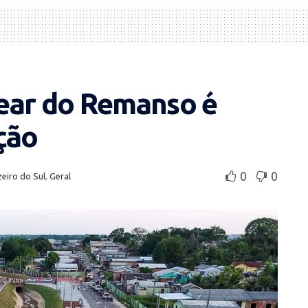
ear do Remanso é
ção
0
0
eiro do Sul
,
Geral