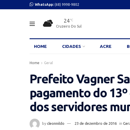
WhatsApp:
(68) 9998-9802
24
°C
Cruzeiro Do Sul
HOME
CIDADES
ACRE
B
Home
Geral
Prefeito Vagner Sa
pagamento do 13º e
dos servidores mun
by
cleonnildo
23 de dezembro de 2016
in
Ger