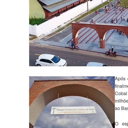
Após 
final
Cobal
milhõe
ao Ba
O esp