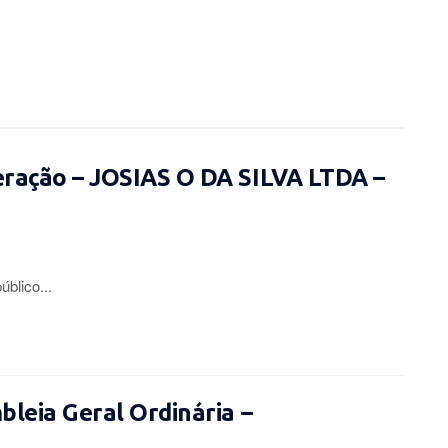
eração – JOSIAS O DA SILVA LTDA –
lico...
leia Geral Ordinária –