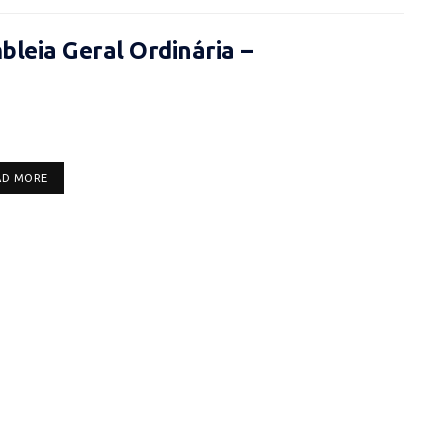
leia Geral Ordinária –
DETAILS
AD MORE