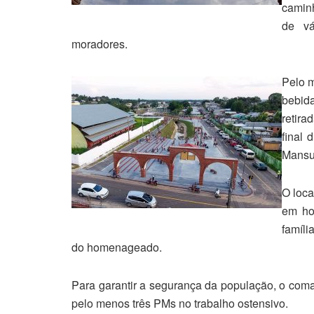
camin
de vá
moradores.
Pelo m
bebid
retira
final 
Mansur
O loca
em ho
famíli
do homenageado.
Para garantir a segurança da população, o coman
pelo menos três PMs no trabalho ostensivo.