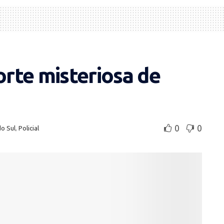
orte misteriosa de
0
0
do Sul
,
Policial