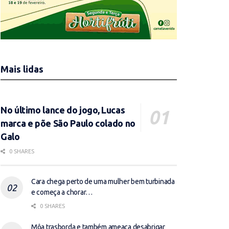
Mais lidas
No último lance do jogo, Lucas
marca e põe São Paulo colado no
Galo
0 SHARES
Cara chega perto de uma mulher bem turbinada
e começa a chorar…
0 SHARES
Môa trasborda e também ameaça desabrigar