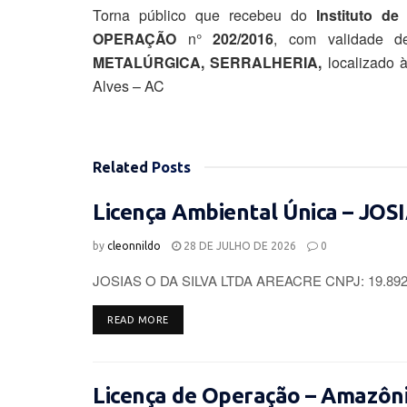
Torna público que recebeu do
Instituto d
OPERAÇÃO
n°
202/2016
, com validade d
METALÚRGICA, SERRALHERIA,
localizado 
Alves – AC
Related
Posts
Licença Ambiental Única – JOS
by
cleonnildo
28 DE JULHO DE 2026
0
JOSIAS O DA SILVA LTDA AREACRE CNPJ: 19.892.96
DETAILS
READ MORE
Licença de Operação – Amazôni