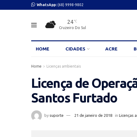
WhatsApp:
(68) 9998-9802
24
°C
Cruzeiro Do Sul
HOME
CIDADES
ACRE
B
Home
Licenças ambientais
Licença de Operaçã
Santos Furtado
by
suporte
21 de janeiro de 2018
in
Licenças 