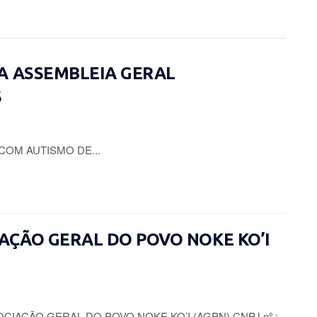
A ASSEMBLEIA GERAL
S
COM AUTISMO DE...
CIAÇÃO GERAL DO POVO NOKE KO’I
CIAÇÃO GERAL DO POVO NOKE KO’I (AGPN) CNPJ nº.: