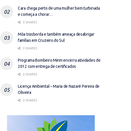
Cara chega perto de uma mulher bem turbinada
e começa a chorar…
0 SHARES
Môa trasborda e também ameaça desabrigar
famílias em Cruzeiro do Sul
0 SHARES
Programa Bombeiro Mirim encerra atividades de
2012 com entrega de certificados
0 SHARES
Licença Ambiental – Maria de Nazaré Pereira de
Oliveira
0 SHARES