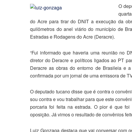
O dep
quarta
do Acre para tirar do DNIT a execução da ob
quilômetros do anel viário do município de Br
Estradas e Rodagens do Acre (Deracre).
“Fui informado que haveria uma reunião no DN
diretor do Deracre e políticos ligados ao PT p
Deracre as obras do entorno de Brasileia e a 
confirmada por um jornal de uma emissora de TV
O deputado tucano disse que é contra o convêni
sou contra e vou trabalhar para que este convên
porcaria foi feita na estrada. O pior é que f
oposição. Já vimos o resultado de convênios fei
Luiz Gonzaga destaca que vai conversar com os