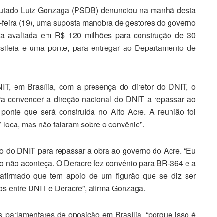
utado Luiz Gonzaga (PSDB) denunciou na manhã desta
-feira (19), uma suposta manobra de gestores do governo
ra avaliada em R$ 120 milhões para construção de 30
asileia e uma ponte, para entregar ao Departamento de
IT, em Brasília, com a presença do diretor do DNIT, o
ara convencer a direção nacional do DNIT a repassar ao
ponte que será construída no Alto Acre. A reunião foi
 loca, mas não falaram sobre o convênio”.
o do DNIT para repassar a obra ao governo do Acre. “Eu
io não aconteça. O Deracre fez convênio para BR-364 e a
oi afirmado que tem apoio de um figurão que se diz ser
tos entre DNIT e Deracre”, afirma Gonzaga.
 parlamentares de oposição em Brasília, “porque isso é