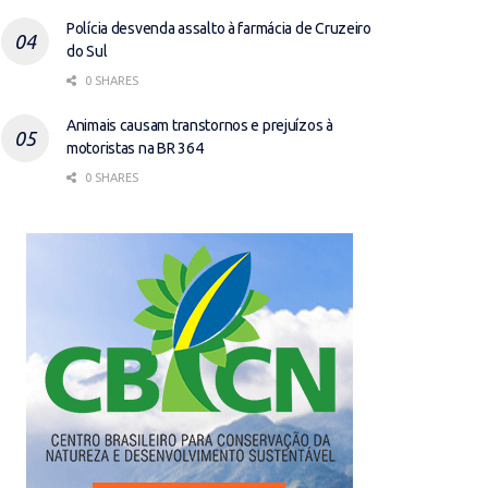
Polícia desvenda assalto à farmácia de Cruzeiro
do Sul
0 SHARES
Animais causam transtornos e prejuízos à
motoristas na BR 364
0 SHARES