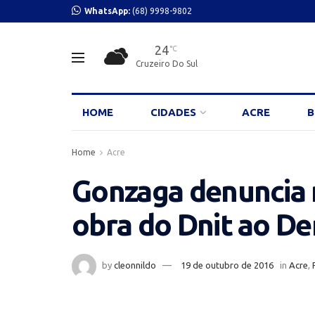
WhatsApp:
(68) 9998-9802
24
°C
Cruzeiro Do Sul
HOME
CIDADES
ACRE
B
Home
Acre
Gonzaga denuncia 
obra do Dnit ao De
by
cleonnildo
19 de outubro de 2016
in
Acre
,