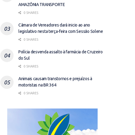
AMAZÔNIA TRANSPORTE
0 SHARES
Câmara de Vereadores dará inicio ao ano
legislativo nesta terça-feira com Sessão Solene
0 SHARES
Polícia desvenda assalto à farmácia de Cruzeiro
do Sul
0 SHARES
Animais causam transtornos e prejuízos à
motoristas na BR 364
0 SHARES