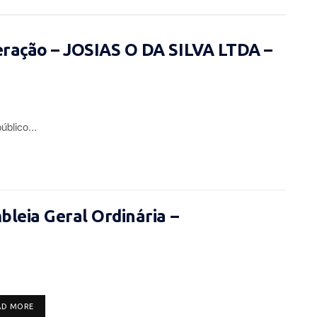
eração – JOSIAS O DA SILVA LTDA –
lico...
leia Geral Ordinária –
DETAILS
AD MORE