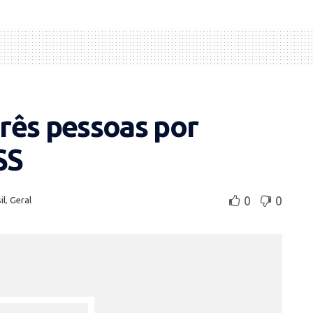
rês pessoas por
SS
0
0
il
,
Geral