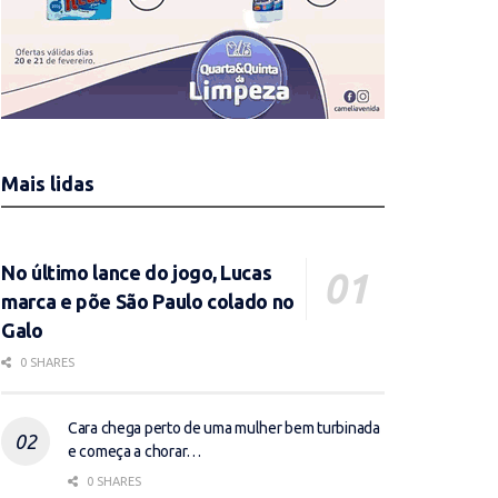
Mais lidas
No último lance do jogo, Lucas
marca e põe São Paulo colado no
Galo
0 SHARES
Cara chega perto de uma mulher bem turbinada
e começa a chorar…
0 SHARES