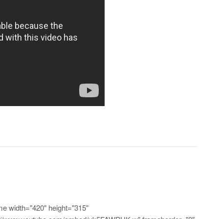
me width="420" height="315"