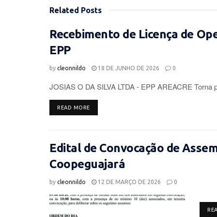
Related
Posts
Recebimento de Licença de Op
EPP
by
cleonnildo
18 DE JUNHO DE 2026
0
JOSIAS O DA SILVA LTDA - EPP AREACRE Torna púb
DETAILS
READ MORE
Edital de Convocação de Assemb
Coopeguajará
by
cleonnildo
12 DE MARÇO DE 2026
0
RE