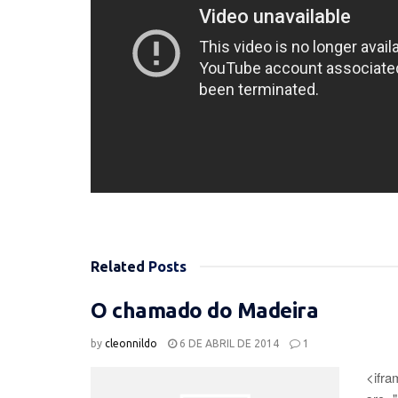
Related
Posts
O chamado do Madeira
by
cleonnildo
6 DE ABRIL DE 2014
1
<ifra