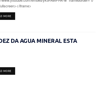
"//www.youtube.com/embed/yk5FAWPHK-w" frameborder="0"
fullscreen></iframe>
DETAILS
AD MORE
IDEZ DA AGUA MINERAL ESTA
DETAILS
AD MORE