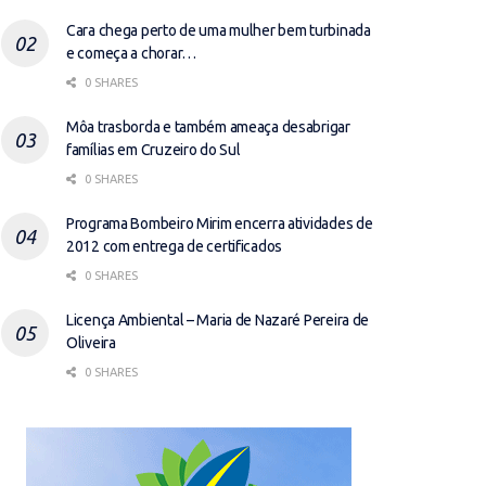
Cara chega perto de uma mulher bem turbinada
e começa a chorar…
0 SHARES
Môa trasborda e também ameaça desabrigar
famílias em Cruzeiro do Sul
0 SHARES
Programa Bombeiro Mirim encerra atividades de
2012 com entrega de certificados
0 SHARES
Licença Ambiental – Maria de Nazaré Pereira de
Oliveira
0 SHARES