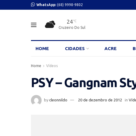
WhatsApp:
(68) 9998-9802
24
°C
Cruzeiro Do Sul
HOME
CIDADES
ACRE
B
Home
Vídeos
PSY – Gangnam Sty
by
cleonnildo
20 de dezembro de 2012
in
Víd