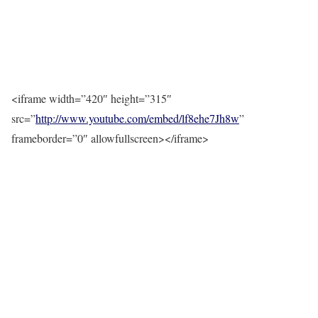
<iframe width=”420″ height=”315″
src=”
http://www.youtube.com/embed/lf8ehe7Jh8w
”
frameborder=”0″ allowfullscreen></iframe>