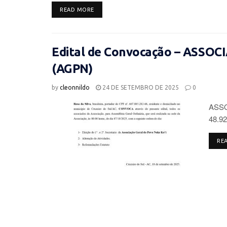
DETAILS
READ MORE
Edital de Convocação – ASSO
(AGPN)
by
cleonnildo
24 DE SETEMBRO DE 2025
0
ASSO
48.92
RE