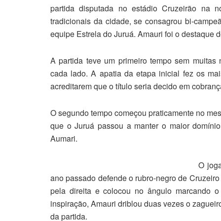
partida disputada no estádio Cruzeirão na no
tradicionais da cidade, se consagrou bi-campe
equipe Estrela do Juruá. Amauri foi o destaque d
A partida teve um primeiro tempo sem muitas 
cada lado. A apatia da etapa inicial fez os ma
acreditarem que o título seria decido em cobranç
O segundo tempo começou praticamente no mesmo
que o Juruá passou a manter o maior domínio
Aumari.
O jog
ano passado defende o rubro-negro de Cruzeiro d
pela direita e colocou no ângulo marcando 
inspiração, Amauri driblou duas vezes o zaguei
da partida.