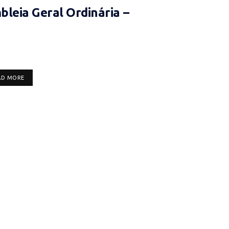
leia Geral Ordinária –
DETAILS
AD MORE