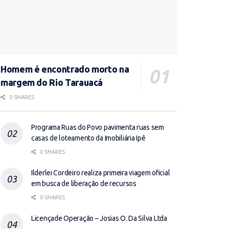
Homem é encontrado morto na
margem do Rio Tarauacá
0 SHARES
Programa Ruas do Povo pavimenta ruas sem
casas de loteamento da Imobiliária Ipê
0 SHARES
Ilderlei Cordeiro realiza primeira viagem oficial
em busca de liberação de recursos
0 SHARES
Licençade Operação – Josias O. Da Silva Ltda