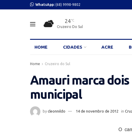
WhatsApp:
(68) 9998-9802
24
°C
Cruzeiro Do Sul
HOME
CIDADES
ACRE
B
Home
Cruzeiro do Sul
Amauri marca dois 
municipal
by
cleonnildo
14 de novembro de 2012
in
Cruz
O cam