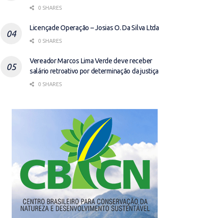
0 SHARES
Licençade Operação – Josias O. Da Silva Ltda
0 SHARES
Vereador Marcos Lima Verde deve receber
salário retroativo por determinação da justiça
0 SHARES