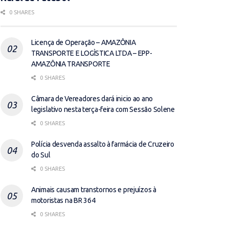
0 SHARES
Licença de Operação – AMAZÔNIA
TRANSPORTE E LOGÌSTICA LTDA – EPP-
AMAZÔNIA TRANSPORTE
0 SHARES
Câmara de Vereadores dará inicio ao ano
legislativo nesta terça-feira com Sessão Solene
0 SHARES
Polícia desvenda assalto à farmácia de Cruzeiro
do Sul
0 SHARES
Animais causam transtornos e prejuízos à
motoristas na BR 364
0 SHARES