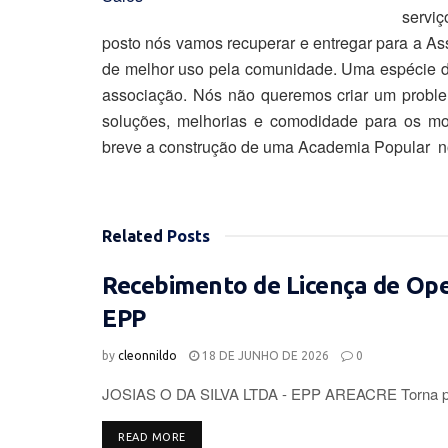
servi
posto nós vamos recuperar e entregar para a A
de melhor uso pela comunidade. Uma espécie de
associação. Nós não queremos criar um probl
soluções, melhorias e comodidade para os mora
breve a construção de uma Academia Popular no
Related
Posts
Recebimento de Licença de Op
EPP
by
cleonnildo
18 DE JUNHO DE 2026
0
JOSIAS O DA SILVA LTDA - EPP AREACRE Torna púb
DETAILS
READ MORE