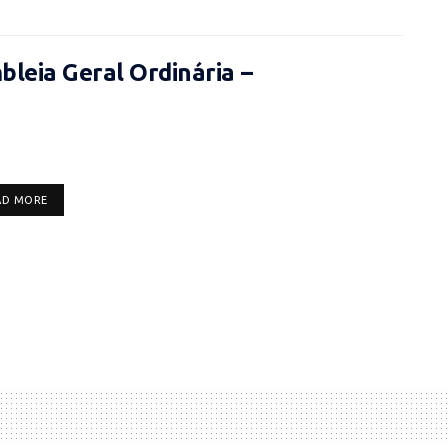
leia Geral Ordinária –
DETAILS
AD MORE