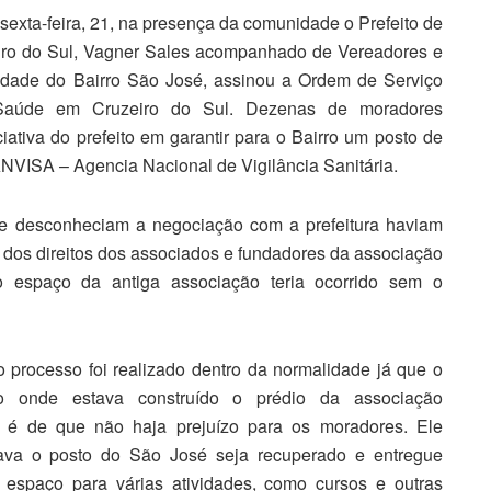
sexta-feira, 21, na presença da comunidade o Prefeito de
iro do Sul, Vagner Sales acompanhado de Vereadores e
idade do Bairro São José, assinou a Ordem de Serviço
Saúde em Cruzeiro do Sul. Dezenas de moradores
ativa do prefeito em garantir para o Bairro um posto de
NVISA – Agencia Nacional de Vigilância Sanitária.
e desconheciam a negociação com a prefeitura haviam
 dos direitos dos associados e fundadores da associação
o espaço da antiga associação teria ocorrido sem o
 processo foi realizado dentro da normalidade já que o
no onde estava construído o prédio da associação
to é de que não haja prejuízo para os moradores. Ele
nava o posto do São José seja recuperado e entregue
 espaço para várias atividades, como cursos e outras