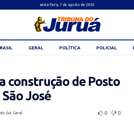
sexta-feira, 7 de agosto de 2026
RASIL
GERAL
POLÍTICA
POLICIAL
 construção de Posto
 São José
0
0
 do Sul
,
Geral