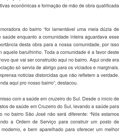
ativas econômicas e formação de mão de obra qualificada
moradora do bairro “foi lamentável uma meia dúzia de
e saúde enquanto a comunidade inteira aguardava esse
ortância desta obra para a nossa comunidade, por
isso
m aquele barulhinho. Toda a comunidade é a favor deste
novo que vai ser construído aqui no bairro. Aqui onde era
ciação só servia de abrigo para os viciados e marginais.
rensa noticias distorcidas que não refletem a verdade.
nda aqui pro nosso bairro”, destacou.
misso com a saúde em cruzeiro do Sul. Desde o inicio de
stos de saúde em Cruzeiro do Sul, levando a saúde para
o no bairro São José não será diferente: “Nós estamos
ando a Ordem de
Serviço para construir um posto de
 moderno, e bem aparelhado para oferecer um melhor