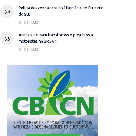
Polícia desvenda assalto à farmácia de Cruzeiro
do Sul
0 SHARES
Animais causam transtornos e prejuízos à
motoristas na BR 364
0 SHARES