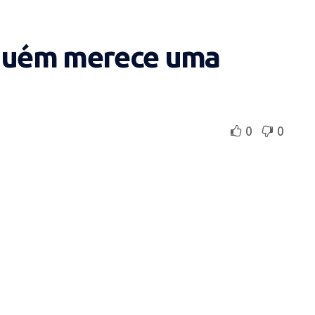
iguém merece uma
0
0