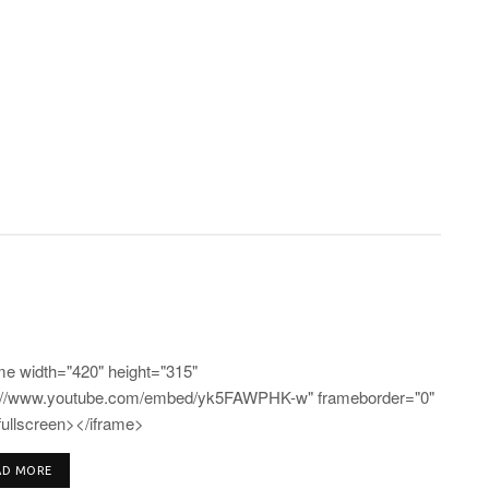
me width="420" height="315"
"//www.youtube.com/embed/yk5FAWPHK-w" frameborder="0"
fullscreen></iframe>
DETAILS
AD MORE