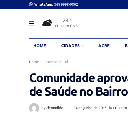
WhatsApp:
(68) 9998-9802
24
°C
Cruzeiro Do Sul
HOME
CIDADES
ACRE
B
Home
Cruzeiro do Sul
Comunidade aprova
de Saúde no Bairro
by
cleonnildo
24 de junho de 2013
in
Cruzeiro