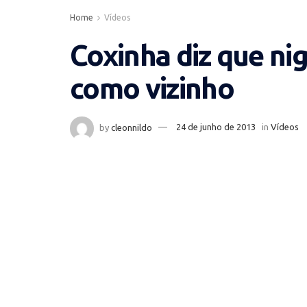
Home
Vídeos
Coxinha diz que n
como vizinho
by
cleonnildo
24 de junho de 2013
in
Vídeos