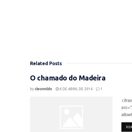
Related
Posts
O chamado do Madeira
by
cleonnildo
6 DE ABRIL DE 2014
1
<ifra
src=
allow
RE