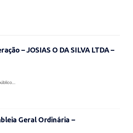
eração – JOSIAS O DA SILVA LTDA –
lico...
leia Geral Ordinária –