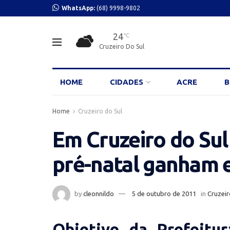
WhatsApp:
(68) 9998-9802
24
°C
Cruzeiro Do Sul
HOME
CIDADES
ACRE
B
Home
Cruzeiro do Sul
Em Cruzeiro do Sul
pré-natal ganham 
by
cleonnildo
5 de outubro de 2011
in
Cruzeir
Objetivo da Prefeitu