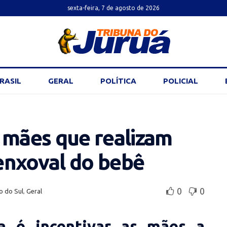
sexta-feira, 7 de agosto de 2026
RASIL
GERAL
POLÍTICA
POLICIAL
 mães que realizam
enxoval do bebê
0
0
o do Sul
,
Geral
ra é incentivar as mães a