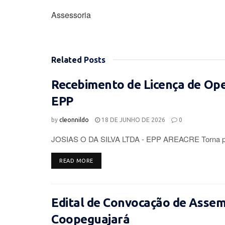
Assessoria
Related
Posts
Recebimento de Licença de Op
EPP
by
cleonnildo
18 DE JUNHO DE 2026
0
JOSIAS O DA SILVA LTDA - EPP AREACRE Torna púb
DETAILS
READ MORE
Edital de Convocação de Assemb
Coopeguajará