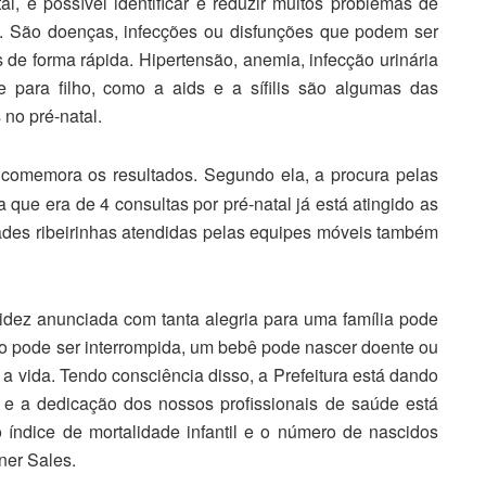
, é possível identificar e reduzir muitos problemas de
. São doenças, infecções ou disfunções que podem ser
 de forma rápida. Hipertensão, anemia, infecção urinária
 para filho, como a aids e a sífilis são algumas das
 no pré-natal.
comemora os resultados. Segundo ela, a procura pelas
 que era de 4 consultas por pré-natal já está atingido as
ades ribeirinhas atendidas pelas equipes móveis também
idez anunciada com tanta alegria para uma família pode
 pode ser interrompida, um bebê pode nascer doente ou
 a vida. Tendo consciência disso, a Prefeitura está dando
 e a dedicação dos nossos profissionais de saúde está
 índice de mortalidade infantil e o número de nascidos
ner Sales.