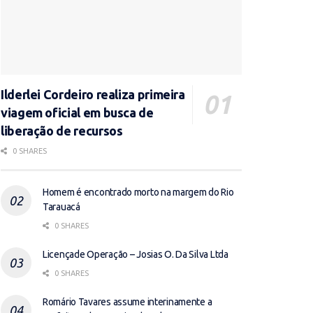
Ilderlei Cordeiro realiza primeira
viagem oficial em busca de
liberação de recursos
0 SHARES
Homem é encontrado morto na margem do Rio
Tarauacá
0 SHARES
Licençade Operação – Josias O. Da Silva Ltda
0 SHARES
Romário Tavares assume interinamente a