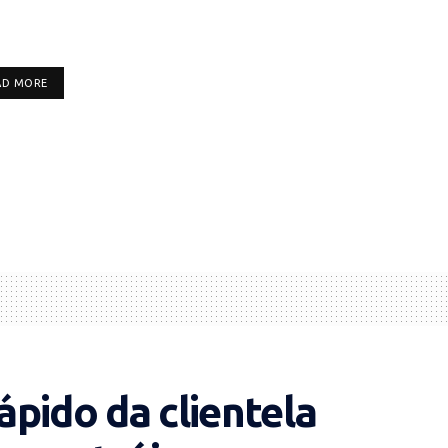
DETAILS
AD MORE
pido da clientela