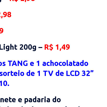
,98
9
Light 200g –
R$ 1,49
os TANG e 1 achocolatado
 sorteio de 1 TV de LCD 32”
10.
nete e padaria do