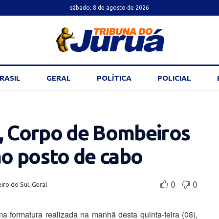
sábado, 8 de agosto de 2026
RASIL
GERAL
POLÍTICA
POLICIAL
l, Corpo de Bombeiros
ao posto de cabo
0
0
iro do Sul
,
Geral
 formatura realizada na manhã desta quinta-feira (08),