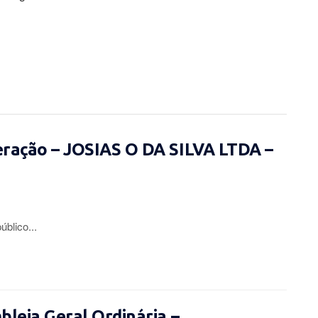
eração – JOSIAS O DA SILVA LTDA –
lico...
leia Geral Ordinária –