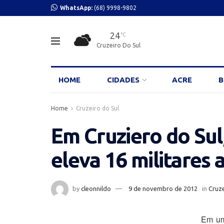
WhatsApp:
(68) 9998-9802
24
°C
Cruzeiro Do Sul
HOME
CIDADES
ACRE
B
Home
Cruzeiro do Sul
Em Cruziero do Su
eleva 16 militares 
by
cleonnildo
9 de novembro de 2012
in
Cruze
Em uma