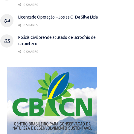
0 SHARES
Licençade Operação – Josias O. Da Silva Ltda
0 SHARES
Polícia Civil prende acusado de latrocínio de
carpinteiro
0 SHARES