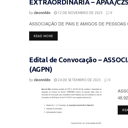
EXTRAORDINÁRIA – APAA/CZ
by
cleonnildo
12 DE NOVEMBRO DE 2025
0
ASSOCIAÇÃO DE PAIS E AMIGOS DE PESSOAS 
DETAILS
READ MORE
Edital de Convocação – ASSO
(AGPN)
by
cleonnildo
24 DE SETEMBRO DE 2025
0
ASSO
48.92
RE