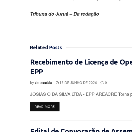
Tribuna do Juruá – Da redação
Related
Posts
Recebimento de Licença de Op
EPP
by
cleonnildo
18 DE JUNHO DE 2026
0
JOSIAS O DA SILVA LTDA - EPP AREACRE Torna púb
DETAILS
READ MORE
Edital de Convocação de Assemb