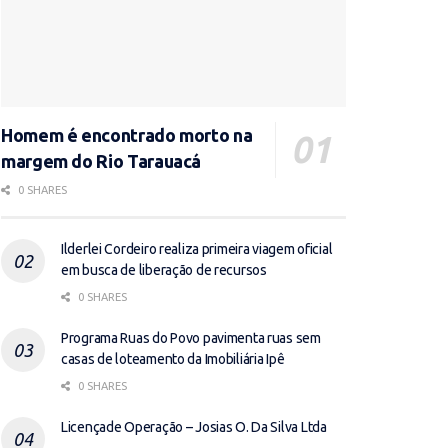
Homem é encontrado morto na
margem do Rio Tarauacá
0 SHARES
Ilderlei Cordeiro realiza primeira viagem oficial
em busca de liberação de recursos
0 SHARES
Programa Ruas do Povo pavimenta ruas sem
casas de loteamento da Imobiliária Ipê
0 SHARES
Licençade Operação – Josias O. Da Silva Ltda