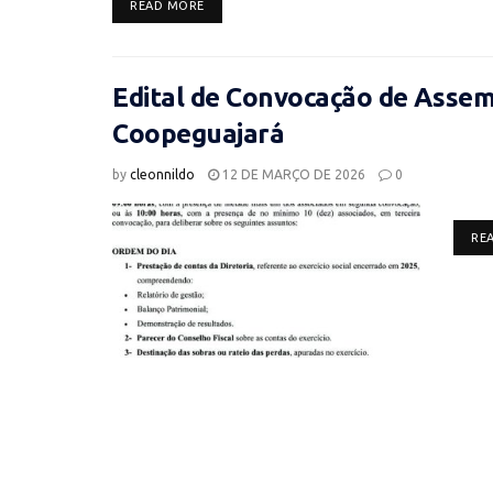
DETAILS
READ MORE
Edital de Convocação de Assemb
Coopeguajará
by
cleonnildo
12 DE MARÇO DE 2026
0
RE