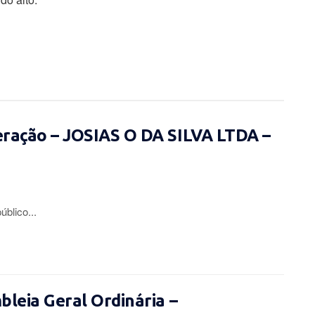
eração – JOSIAS O DA SILVA LTDA –
lico...
leia Geral Ordinária –