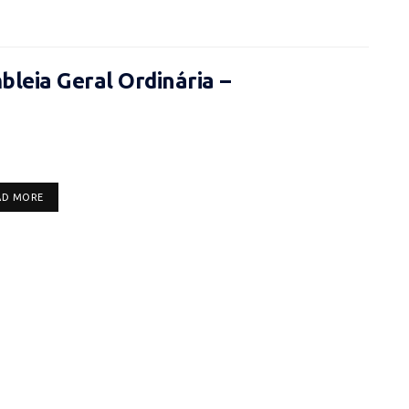
leia Geral Ordinária –
DETAILS
AD MORE