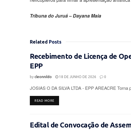
Tribuna do Juruá – Dayana Maia
Related
Posts
Recebimento de Licença de Op
EPP
by
cleonnildo
18 DE JUNHO DE 2026
0
JOSIAS O DA SILVA LTDA - EPP AREACRE Torna púb
DETAILS
READ MORE
Edital de Convocação de Assemb