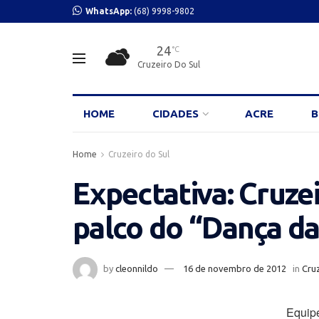
WhatsApp:
(68) 9998-9802
24
°C
Cruzeiro Do Sul
HOME
CIDADES
ACRE
B
Home
Cruzeiro do Sul
Expectativa: Cruze
palco do “Dança da
by
cleonnildo
16 de novembro de 2012
in
Cruz
Equip