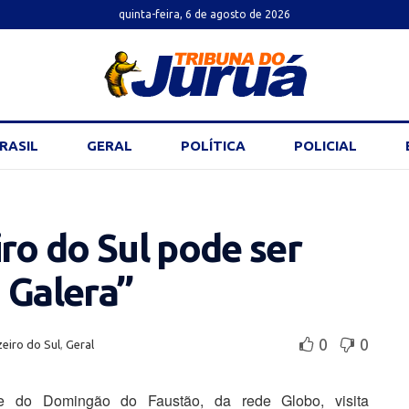
quinta-feira, 6 de agosto de 2026
RASIL
GERAL
POLÍTICA
POLICIAL
iro do Sul pode ser
 Galera”
0
0
eiro do Sul
,
Geral
e do Domingão do Faustão, da rede Globo, visita