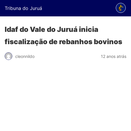
Tribuna do Juruá
Idaf do Vale do Juruá inicia
fiscalização de rebanhos bovinos
cleonnildo
12 anos atrás