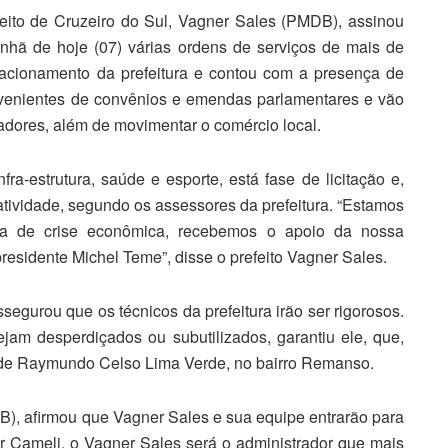
eito de Cruzeiro do Sul, Vagner Sales (PMDB), assinou
nhã de hoje (07) várias ordens de serviços de mais de
acionamento da prefeitura e contou com a presença de
rovenientes de convênios e emendas parlamentares e vão
adores, além de movimentar o comércio local.
a-estrutura, saúde e esporte, está fase de licitação e,
atividade, segundo os assessores da prefeitura. “Estamos
a de crise econômica, recebemos o apoio da nossa
residente Michel Teme”, disse o prefeito Vagner Sales.
ssegurou que os técnicos da prefeitura irão ser rigorosos.
jam desperdiçados ou subutilizados, garantiu ele, que,
aúde Raymundo Celso Lima Verde, no bairro Remanso.
), afirmou que Vagner Sales e sua equipe entrarão para
leir Cameli, o Vagner Sales será o administrador que mais