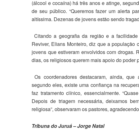
(álcool e cocaína) há três anos e atinge, segu
de seu público. “Queremos fazer um alerta pa
altíssima. Dezenas de jovens estão sendo tragado
Citando a geografia da região e a facilidad
Reviver, Elians Monteiro, diz que a população 
jovens que estiveram envolvidos com drogas. 
dias, os religiosos querem mais apoio do poder 
Os coordenadores destacaram, ainda, que a
segundo eles, existe uma confiança na recuper
faz tratamento clínico, essencialmente. “Quas
Depois de triagem necessária, deixamos be
religiosa”, observaram os pastores, agradecendo
Tribuna do Juruá – Jorge Natal