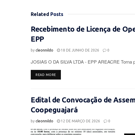
Related
Posts
Recebimento de Licença de Op
EPP
by
cleonnildo
18 DE JUNHO DE 2026
0
JOSIAS O DA SILVA LTDA - EPP AREACRE Torna púb
DETAILS
READ MORE
Edital de Convocação de Assemb
Coopeguajará
by
cleonnildo
12 DE MARÇO DE 2026
0