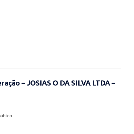
eração – JOSIAS O DA SILVA LTDA –
lico...