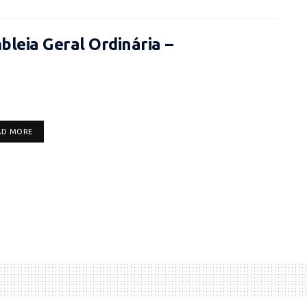
leia Geral Ordinária –
DETAILS
AD MORE