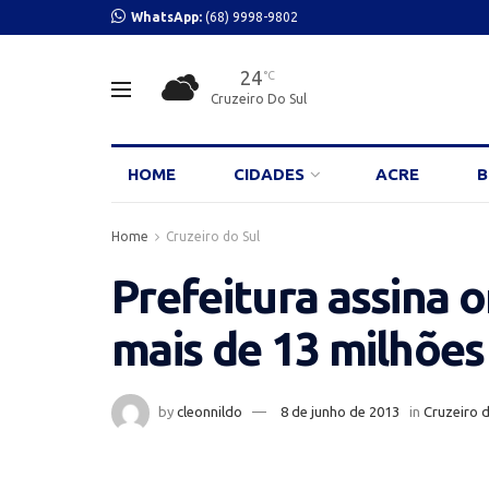
WhatsApp:
(68) 9998-9802
24
°C
Cruzeiro Do Sul
HOME
CIDADES
ACRE
B
Home
Cruzeiro do Sul
Prefeitura assina 
mais de 13 milhões
by
cleonnildo
8 de junho de 2013
in
Cruzeiro d