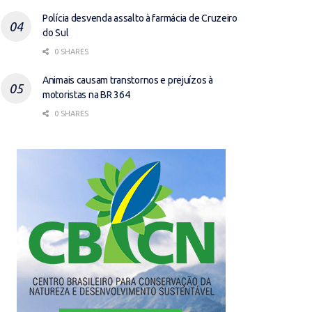
Polícia desvenda assalto à farmácia de Cruzeiro
do Sul
0 SHARES
Animais causam transtornos e prejuízos à
motoristas na BR 364
0 SHARES