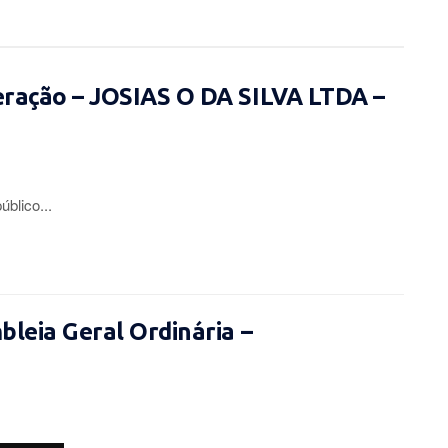
eração – JOSIAS O DA SILVA LTDA –
lico...
leia Geral Ordinária –