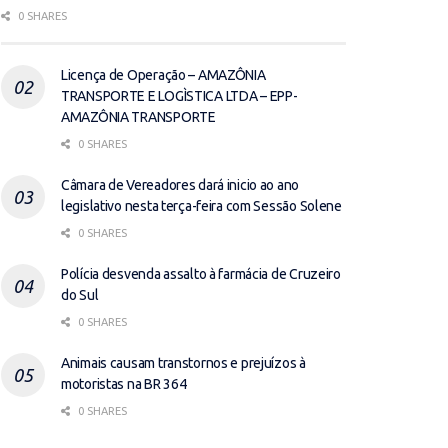
0 SHARES
Licença de Operação – AMAZÔNIA
TRANSPORTE E LOGÌSTICA LTDA – EPP-
AMAZÔNIA TRANSPORTE
0 SHARES
Câmara de Vereadores dará inicio ao ano
legislativo nesta terça-feira com Sessão Solene
0 SHARES
Polícia desvenda assalto à farmácia de Cruzeiro
do Sul
0 SHARES
Animais causam transtornos e prejuízos à
motoristas na BR 364
0 SHARES