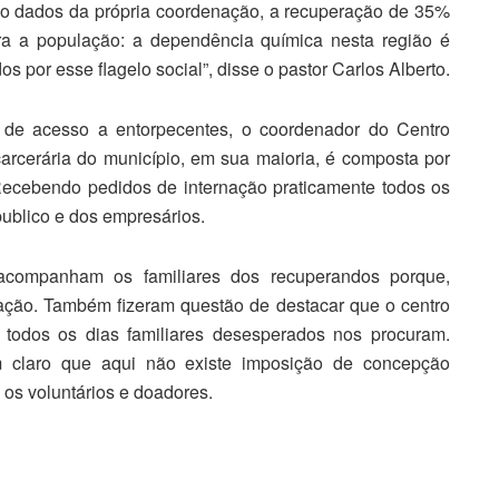
ndo dados da própria coordenação, a recuperação de 35%
ra a população: a dependência química nesta região é
s por esse flagelo social”, disse o pastor Carlos Alberto.
e de acesso a entorpecentes, o coordenador do Centro
carcerária do município, em sua maioria, é composta por
Recebendo pedidos de internação praticamente todos os
publico e dos empresários.
companham os familiares dos recuperandos porque,
ação. Também fizeram questão de destacar que o centro
e todos os dias familiares desesperados nos procuram.
m claro que aqui não existe imposição de concepção
 os voluntários e doadores.