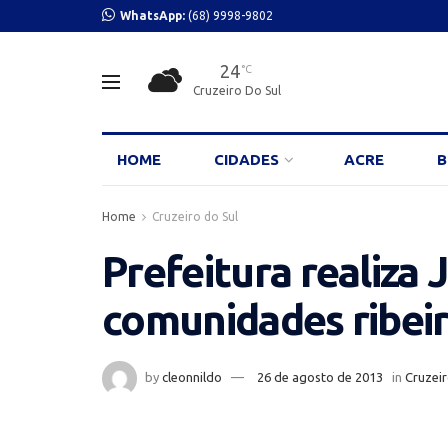
WhatsApp:
(68) 9998-9802
24
°C
Cruzeiro Do Sul
HOME
CIDADES
ACRE
B
Home
Cruzeiro do Sul
Prefeitura realiza
comunidades ribei
by
cleonnildo
26 de agosto de 2013
in
Cruzeir