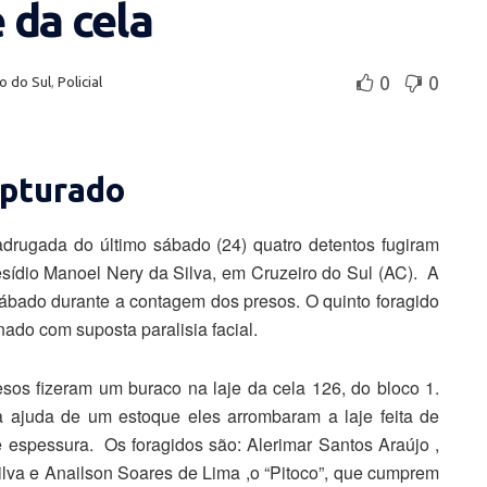
e da cela
0
0
o do Sul
,
Policial
apturado
drugada do último sábado (24) quatro detentos fugiram
sídio Manoel Nery da Silva, em Cruzeiro do Sul (AC). A
ábado durante a contagem dos presos. O quinto foragido
ado com suposta paralisia facial.
sos fizeram um buraco na laje da cela 126, do bloco 1.
 ajuda de um estoque eles arrombaram a laje feita de
 espessura. Os foragidos são: Alerimar Santos Araújo ,
ilva e Anailson Soares de Lima ,o “Pitoco”, que cumprem