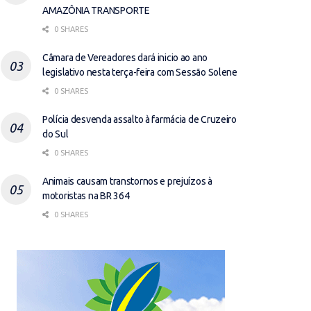
AMAZÔNIA TRANSPORTE
0 SHARES
Câmara de Vereadores dará inicio ao ano
legislativo nesta terça-feira com Sessão Solene
0 SHARES
Polícia desvenda assalto à farmácia de Cruzeiro
do Sul
0 SHARES
Animais causam transtornos e prejuízos à
motoristas na BR 364
0 SHARES