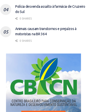
Polícia desvenda assalto à farmácia de Cruzeiro
do Sul
0 SHARES
Animais causam transtornos e prejuízos à
motoristas na BR 364
0 SHARES