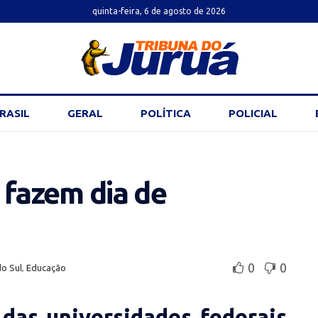
quinta-feira, 6 de agosto de 2026
RASIL
GERAL
POLÍTICA
POLICIAL
 fazem dia de
0
0
do Sul
,
Educação
 das universidades federais