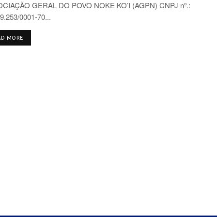
CIAÇÃO GERAL DO POVO NOKE KO’I (AGPN) CNPJ nº.:
9.253/0001-70...
DETAILS
AD MORE