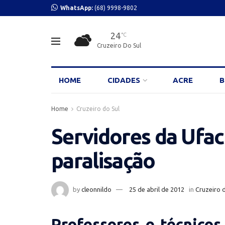
WhatsApp:
(68) 9998-9802
24
°C
Cruzeiro Do Sul
HOME
CIDADES
ACRE
B
Home
Cruzeiro do Sul
Servidores da Ufac
paralisação
by
cleonnildo
25 de abril de 2012
in
Cruzeiro 
Professores e técnicos