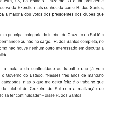
a-feira, 25, no Estádio Cruzeirão. O atual presidente
reserva do Exército mais conhecido como R. dos Santos,
a a maioria dos votos dos presidentes dos clubes que
m a principal categoria do futebol de Cruzeiro do Sul têm
nte permanece ou não no cargo. R. dos Santos completa, no
como não houve nenhum outro interessado em disputar a
tida.
ia, a meta é dá continuidade ao trabalho que já vem
e o Governo do Estado. “Nesses três anos de mandato
categorias, mas o que me deixa feliz é o trabalho que
e do futebol de Cruzeiro do Sul com a realização de
ecisa ter continuidade” – disse R. dos Santos.